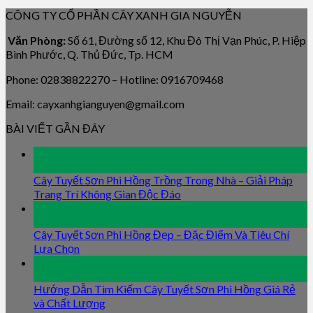
CÔNG TY CỔ PHẦN CÂY XANH GIA NGUYỄN
Văn Phòng:
Số 61, Đường số 12, Khu Đô Thị Vạn Phúc, P. Hiệp
Bình Phước, Q. Thủ Đức, Tp. HCM
Phone: 02838822270 – Hotline: 0916709468
Email: cayxanhgianguyen@gmail.com
BÀI VIẾT GẦN ĐÂY
09
Jan
Cây Tuyết Sơn Phi Hồng Trồng Trong Nhà – Giải Pháp
Trang Trí Không Gian Độc Đáo
09
Jan
Cây Tuyết Sơn Phi Hồng Đẹp – Đặc Điểm Và Tiêu Chí
Lựa Chọn
09
Jan
Hướng Dẫn Tìm Kiếm Cây Tuyết Sơn Phi Hồng Giá Rẻ
và Chất Lượng