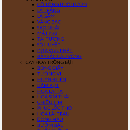
CÔ TÒNG ĐUÔI LƯƠN
LÁ TRẮNG
LÁ GẤM
VÀNG BẠC
SAO NHÁI
MẮT NAI
TAI TƯỢNG
SÒ HUYẾT
DỨA VẠN PHÁT
BẢY SẮC CẦU VỒNG
CÂY HOA TRỒNG BỤI
BÔNG GIẤY
TƯỜNG VI
HUỲNH LIÊN
DÂM BỤT
HOA LÀI TA
HOA SIM THÁI
CHIỀU TÍM
PHÚC LỘC THỌ
HOA LÀI TRÂU
ĐÔNG HẦU
BƯỚM BẠC