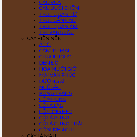
CAU VUA
CAU ĐUÔI CHỒN
TRÚC QUÂN TỬ
TRÚC CẦN CÂU
TRÚC QUAN ÂM
TRE VÀNG SỌC
CÂY VIỀN NỀN
ẮC Ó
CẨM TÚ MAI
CHUỖI NGỌC
DỀN ĐỎ
HOA MƯỜI GIỜ
MAI VẠN PHÚC
DƯƠNG XỈ
NGŨ SẮC
BÔNG TRANG
CỎ NHUNG
CỎ LÁ LẠC
CỎ LÔNG HEO
CỎ LÁ GỪNG
CỎ LÁ GỪNG THÁI
CỎ XUYẾN CHI
CÂY LÁ MÀU