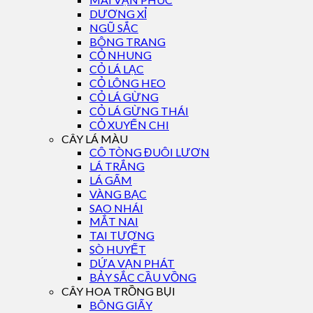
DƯƠNG XỈ
NGŨ SẮC
BÔNG TRANG
CỎ NHUNG
CỎ LÁ LẠC
CỎ LÔNG HEO
CỎ LÁ GỪNG
CỎ LÁ GỪNG THÁI
CỎ XUYẾN CHI
CÂY LÁ MÀU
CÔ TÒNG ĐUÔI LƯƠN
LÁ TRẮNG
LÁ GẤM
VÀNG BẠC
SAO NHÁI
MẮT NAI
TAI TƯỢNG
SÒ HUYẾT
DỨA VẠN PHÁT
BẢY SẮC CẦU VỒNG
CÂY HOA TRỒNG BỤI
BÔNG GIẤY