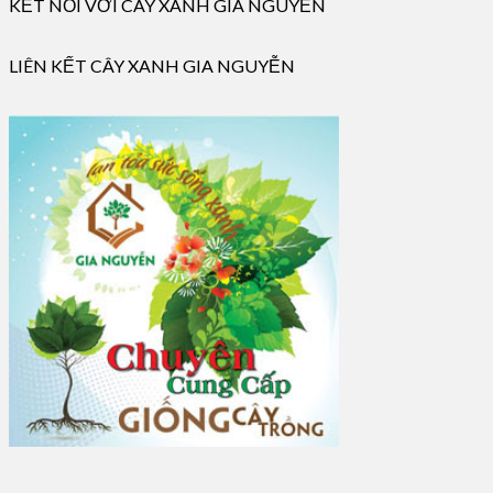
KẾT NỐI VỚI CÂY XANH GIA NGUYỄN
LIÊN KẾT CÂY XANH GIA NGUYỄN