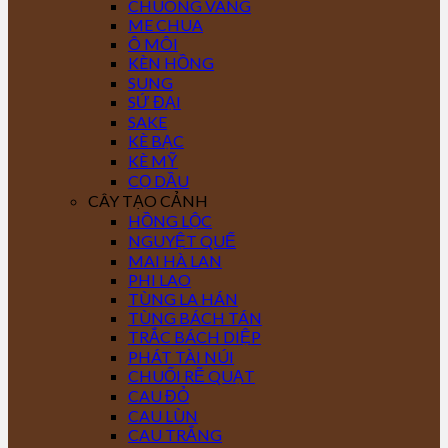
CHUÔNG VÀNG
ME CHUA
Ô MÔI
KÈN HỒNG
SUNG
SỨ ĐẠI
SAKE
KÈ BẠC
KÈ MỸ
CỌ DẦU
CÂY TẠO CẢNH
HỒNG LỘC
NGUYỆT QUẾ
MAI HÀ LAN
PHI LAO
TÙNG LA HÁN
TÙNG BÁCH TÁN
TRẮC BÁCH DIỆP
PHÁT TÀI NÚI
CHUỐI RẼ QUẠT
CAU ĐỎ
CAU LÙN
CAU TRẮNG