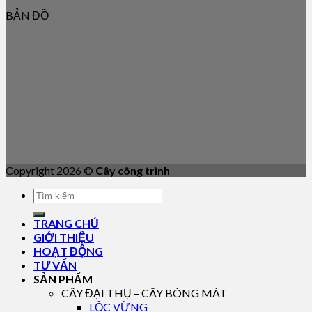
BẢN ĐỒ
Copyright 2026 ©
Cây công trình
TRANG CHỦ
GIỚI THIỆU
HOẠT ĐỘNG
TƯ VẤN
SẢN PHẨM
CÂY ĐẠI THỤ – CÂY BÓNG MÁT
LỘC VỪNG