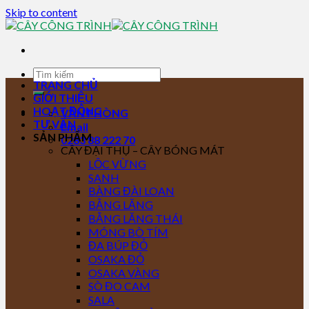
Skip to content
TRANG CHỦ
GIỚI THIỆU
HOẠT ĐỘNG
VĂN PHÒNG
TƯ VẤN
Email
SẢN PHẨM
0283 88 222 70
CÂY ĐẠI THỤ – CÂY BÓNG MÁT
LỘC VỪNG
SANH
BÀNG ĐÀI LOAN
BẰNG LĂNG
BẰNG LĂNG THÁI
MÓNG BÒ TÍM
ĐA BÚP ĐỎ
OSAKA ĐỎ
OSAKA VÀNG
SÒ ĐO CAM
SALA