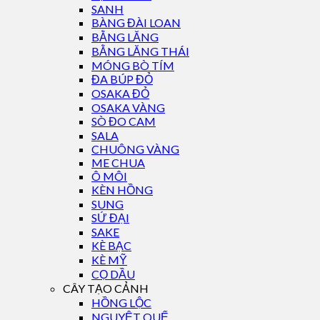
SANH
BÀNG ĐÀI LOAN
BẰNG LĂNG
BẰNG LĂNG THÁI
MÓNG BÒ TÍM
ĐA BÚP ĐỎ
OSAKA ĐỎ
OSAKA VÀNG
SÒ ĐO CAM
SALA
CHUÔNG VÀNG
ME CHUA
Ô MÔI
KÈN HỒNG
SUNG
SỨ ĐẠI
SAKE
KÈ BẠC
KÈ MỸ
CỌ DẦU
CÂY TẠO CẢNH
HỒNG LỘC
NGUYỆT QUẾ