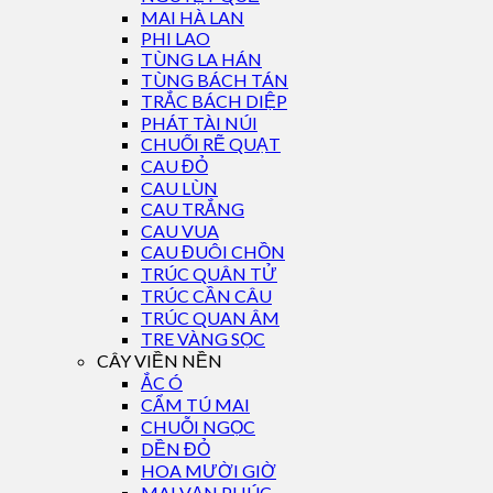
MAI HÀ LAN
PHI LAO
TÙNG LA HÁN
TÙNG BÁCH TÁN
TRẮC BÁCH DIỆP
PHÁT TÀI NÚI
CHUỐI RẼ QUẠT
CAU ĐỎ
CAU LÙN
CAU TRẮNG
CAU VUA
CAU ĐUÔI CHỒN
TRÚC QUÂN TỬ
TRÚC CẦN CÂU
TRÚC QUAN ÂM
TRE VÀNG SỌC
CÂY VIỀN NỀN
ẮC Ó
CẨM TÚ MAI
CHUỖI NGỌC
DỀN ĐỎ
HOA MƯỜI GIỜ
MAI VẠN PHÚC