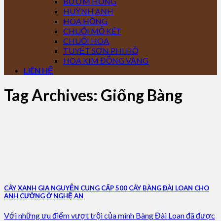
BƯỚM HỒNG
HUỲNH ANH
HOA HỒNG
CHUỐI MỎ KÉT
CHUỐI HOA
TUYẾT SƠN PHI HỒ
HOA KIM ĐỒNG VÀNG
LIÊN HỆ
Tag Archives:
Giống Bàng
CÂY XANH GIA NGUYỄN CUNG CẤP 500 CÂY BÀNG ĐÀI LOAN CHO
ANH CƯỜNG Ở NGHỆ AN
Với những ưu điểm vượt trội của mình Bàng Đài Loan đã được