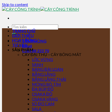
Skip to content
TRANG CHỦ
GIỚI THIỆU
HOẠT ĐỘNG
VĂN PHÒNG
TƯ VẤN
Email
SẢN PHẨM
0283 88 222 70
CÂY ĐẠI THỤ – CÂY BÓNG MÁT
LỘC VỪNG
SANH
BÀNG ĐÀI LOAN
BẰNG LĂNG
BẰNG LĂNG THÁI
MÓNG BÒ TÍM
ĐA BÚP ĐỎ
OSAKA ĐỎ
OSAKA VÀNG
SÒ ĐO CAM
SALA