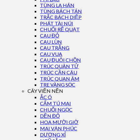
TÙNG LA HÁN
TÙNG BÁCH TÁN
TRẮC BÁCH DIỆP
PHÁT TÀI NÚI
CHUỐI RẼ QUẠT
CAU ĐỎ
CAU LÙN
CAU TRẮNG
CAU VUA
CAU ĐUÔI CHỒN
TRÚC QUÂN TỬ
TRÚC CẦN CÂU
TRÚC QUAN ÂM
TRE VÀNG SỌC
CÂY VIỀN NỀN
ẮC Ó
CẨM TÚ MAI
CHUỖI NGỌC
DỀN ĐỎ
HOA MƯỜI GIỜ
MAI VẠN PHÚC
DƯƠNG XỈ