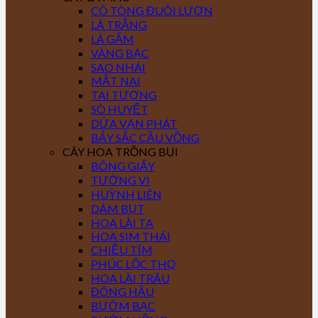
CÔ TÒNG ĐUÔI LƯƠN
LÁ TRẮNG
LÁ GẤM
VÀNG BẠC
SAO NHÁI
MẮT NAI
TAI TƯỢNG
SÒ HUYẾT
DỨA VẠN PHÁT
BẢY SẮC CẦU VỒNG
CÂY HOA TRỒNG BỤI
BÔNG GIẤY
TƯỜNG VI
HUỲNH LIÊN
DÂM BỤT
HOA LÀI TA
HOA SIM THÁI
CHIỀU TÍM
PHÚC LỘC THỌ
HOA LÀI TRÂU
ĐÔNG HẦU
BƯỚM BẠC