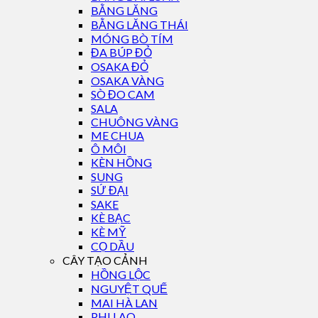
BẰNG LĂNG
BẰNG LĂNG THÁI
MÓNG BÒ TÍM
ĐA BÚP ĐỎ
OSAKA ĐỎ
OSAKA VÀNG
SÒ ĐO CAM
SALA
CHUÔNG VÀNG
ME CHUA
Ô MÔI
KÈN HỒNG
SUNG
SỨ ĐẠI
SAKE
KÈ BẠC
KÈ MỸ
CỌ DẦU
CÂY TẠO CẢNH
HỒNG LỘC
NGUYỆT QUẾ
MAI HÀ LAN
PHI LAO