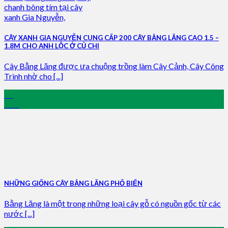
CÂY XANH GIA NGUYỄN CUNG CẤP 200 CÂY BẰNG LĂNG CAO 1.5 –
1.8M CHO ANH LỘC Ở CỦ CHI
Cây Bằng Lăng được ưa chuộng trồng làm Cây Cảnh, Cây Công
Trình nhờ cho [...]
28
Mar
NHỮNG GIỐNG CÂY BẰNG LĂNG PHỔ BIẾN
Bằng Lăng là một trong những loại cây gỗ có nguồn gốc từ các
nước [...]