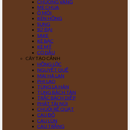
CHUÔNG VÀNG
ME CHUA
Ô MÔI
KÈN HỒNG
SUNG
SỨ ĐẠI
SAKE
KÈ BẠC
KÈ MỸ
CỌ DẦU
CÂY TẠO CẢNH
HỒNG LỘC
NGUYỆT QUẾ
MAI HÀ LAN
PHI LAO
TÙNG LA HÁN
TÙNG BÁCH TÁN
TRẮC BÁCH DIỆP
PHÁT TÀI NÚI
CHUỐI RẼ QUẠT
CAU ĐỎ
CAU LÙN
CAU TRẮNG