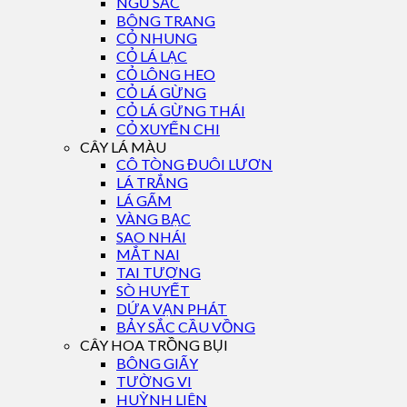
NGŨ SẮC
BÔNG TRANG
CỎ NHUNG
CỎ LÁ LẠC
CỎ LÔNG HEO
CỎ LÁ GỪNG
CỎ LÁ GỪNG THÁI
CỎ XUYẾN CHI
CÂY LÁ MÀU
CÔ TÒNG ĐUÔI LƯƠN
LÁ TRẮNG
LÁ GẤM
VÀNG BẠC
SAO NHÁI
MẮT NAI
TAI TƯỢNG
SÒ HUYẾT
DỨA VẠN PHÁT
BẢY SẮC CẦU VỒNG
CÂY HOA TRỒNG BỤI
BÔNG GIẤY
TƯỜNG VI
HUỲNH LIÊN