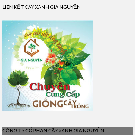
LIÊN KẾT CÂY XANH GIA NGUYỄN
CÔNG TY CỔ PHẦN CÂY XANH GIA NGUYỄN