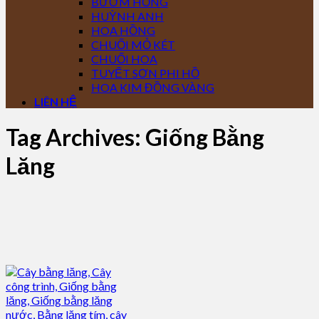
BƯỚM HỒNG
HUỲNH ANH
HOA HỒNG
CHUỐI MỎ KÉT
CHUỐI HOA
TUYẾT SƠN PHI HỒ
HOA KIM ĐỒNG VÀNG
LIÊN HỆ
Tag Archives:
Giống Bằng
Lăng