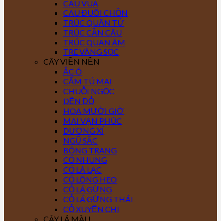
CAU VUA
CAU ĐUÔI CHỒN
TRÚC QUÂN TỬ
TRÚC CẦN CÂU
TRÚC QUAN ÂM
TRE VÀNG SỌC
CÂY VIỀN NỀN
ẮC Ó
CẨM TÚ MAI
CHUỖI NGỌC
DỀN ĐỎ
HOA MƯỜI GIỜ
MAI VẠN PHÚC
DƯƠNG XỈ
NGŨ SẮC
BÔNG TRANG
CỎ NHUNG
CỎ LÁ LẠC
CỎ LÔNG HEO
CỎ LÁ GỪNG
CỎ LÁ GỪNG THÁI
CỎ XUYẾN CHI
CÂY LÁ MÀU