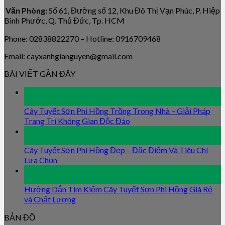
Văn Phòng:
Số 61, Đường số 12, Khu Đô Thị Vạn Phúc, P. Hiệp
Bình Phước, Q. Thủ Đức, Tp. HCM
Phone: 02838822270 – Hotline: 0916709468
Email: cayxanhgianguyen@gmail.com
BÀI VIẾT GẦN ĐÂY
09
Jan
Cây Tuyết Sơn Phi Hồng Trồng Trong Nhà – Giải Pháp
Trang Trí Không Gian Độc Đáo
09
Jan
Cây Tuyết Sơn Phi Hồng Đẹp – Đặc Điểm Và Tiêu Chí
Lựa Chọn
09
Jan
Hướng Dẫn Tìm Kiếm Cây Tuyết Sơn Phi Hồng Giá Rẻ
và Chất Lượng
BẢN ĐỒ