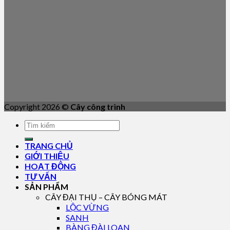
Copyright 2026 ©
Cây công trình
TRANG CHỦ
GIỚI THIỆU
HOẠT ĐỘNG
TƯ VẤN
SẢN PHẨM
CÂY ĐẠI THỤ – CÂY BÓNG MÁT
LỘC VỪNG
SANH
BÀNG ĐÀI LOAN