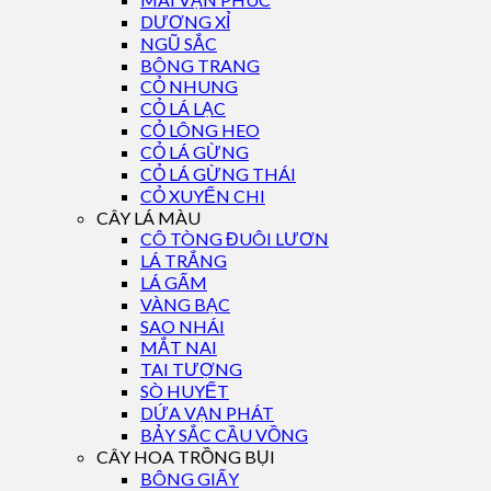
DƯƠNG XỈ
NGŨ SẮC
BÔNG TRANG
CỎ NHUNG
CỎ LÁ LẠC
CỎ LÔNG HEO
CỎ LÁ GỪNG
CỎ LÁ GỪNG THÁI
CỎ XUYẾN CHI
CÂY LÁ MÀU
CÔ TÒNG ĐUÔI LƯƠN
LÁ TRẮNG
LÁ GẤM
VÀNG BẠC
SAO NHÁI
MẮT NAI
TAI TƯỢNG
SÒ HUYẾT
DỨA VẠN PHÁT
BẢY SẮC CẦU VỒNG
CÂY HOA TRỒNG BỤI
BÔNG GIẤY