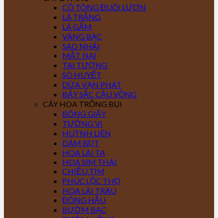
CÔ TÒNG ĐUÔI LƯƠN
LÁ TRẮNG
LÁ GẤM
VÀNG BẠC
SAO NHÁI
MẮT NAI
TAI TƯỢNG
SÒ HUYẾT
DỨA VẠN PHÁT
BẢY SẮC CẦU VỒNG
CÂY HOA TRỒNG BỤI
BÔNG GIẤY
TƯỜNG VI
HUỲNH LIÊN
DÂM BỤT
HOA LÀI TA
HOA SIM THÁI
CHIỀU TÍM
PHÚC LỘC THỌ
HOA LÀI TRÂU
ĐÔNG HẦU
BƯỚM BẠC