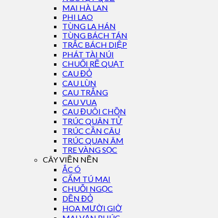
MAI HÀ LAN
PHI LAO
TÙNG LA HÁN
TÙNG BÁCH TÁN
TRẮC BÁCH DIỆP
PHÁT TÀI NÚI
CHUỐI RẼ QUẠT
CAU ĐỎ
CAU LÙN
CAU TRẮNG
CAU VUA
CAU ĐUÔI CHỒN
TRÚC QUÂN TỬ
TRÚC CẦN CÂU
TRÚC QUAN ÂM
TRE VÀNG SỌC
CÂY VIỀN NỀN
ẮC Ó
CẨM TÚ MAI
CHUỖI NGỌC
DỀN ĐỎ
HOA MƯỜI GIỜ
MAI VẠN PHÚC