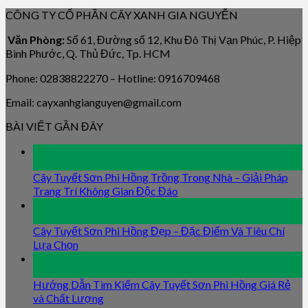
CÔNG TY CỔ PHẦN CÂY XANH GIA NGUYỄN
Văn Phòng:
Số 61, Đường số 12, Khu Đô Thị Vạn Phúc, P. Hiệp
Bình Phước, Q. Thủ Đức, Tp. HCM
Phone: 02838822270 – Hotline: 0916709468
Email: cayxanhgianguyen@gmail.com
BÀI VIẾT GẦN ĐÂY
09
Jan
Cây Tuyết Sơn Phi Hồng Trồng Trong Nhà – Giải Pháp
Trang Trí Không Gian Độc Đáo
09
Jan
Cây Tuyết Sơn Phi Hồng Đẹp – Đặc Điểm Và Tiêu Chí
Lựa Chọn
09
Jan
Hướng Dẫn Tìm Kiếm Cây Tuyết Sơn Phi Hồng Giá Rẻ
và Chất Lượng