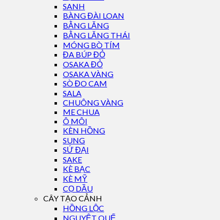
SANH
BÀNG ĐÀI LOAN
BẰNG LĂNG
BẰNG LĂNG THÁI
MÓNG BÒ TÍM
ĐA BÚP ĐỎ
OSAKA ĐỎ
OSAKA VÀNG
SÒ ĐO CAM
SALA
CHUÔNG VÀNG
ME CHUA
Ô MÔI
KÈN HỒNG
SUNG
SỨ ĐẠI
SAKE
KÈ BẠC
KÈ MỸ
CỌ DẦU
CÂY TẠO CẢNH
HỒNG LỘC
NGUYỆT QUẾ