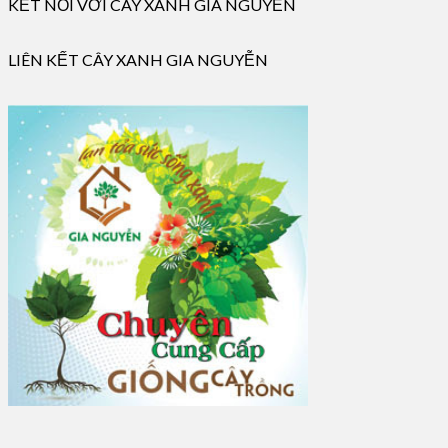
KẾT NỐI VỚI CÂY XANH GIA NGUYỄN
LIÊN KẾT CÂY XANH GIA NGUYỄN