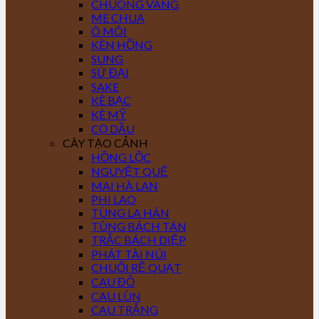
CHUÔNG VÀNG
ME CHUA
Ô MÔI
KÈN HỒNG
SUNG
SỨ ĐẠI
SAKE
KÈ BẠC
KÈ MỸ
CỌ DẦU
CÂY TẠO CẢNH
HỒNG LỘC
NGUYỆT QUẾ
MAI HÀ LAN
PHI LAO
TÙNG LA HÁN
TÙNG BÁCH TÁN
TRẮC BÁCH DIỆP
PHÁT TÀI NÚI
CHUỐI RẼ QUẠT
CAU ĐỎ
CAU LÙN
CAU TRẮNG