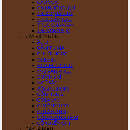
CAU VUA
CAU ĐUÔI CHỒN
TRÚC QUÂN TỬ
TRÚC CẦN CÂU
TRÚC QUAN ÂM
TRE VÀNG SỌC
CÂY VIỀN NỀN
ẮC Ó
CẨM TÚ MAI
CHUỖI NGỌC
DỀN ĐỎ
HOA MƯỜI GIỜ
MAI VẠN PHÚC
DƯƠNG XỈ
NGŨ SẮC
BÔNG TRANG
CỎ NHUNG
CỎ LÁ LẠC
CỎ LÔNG HEO
CỎ LÁ GỪNG
CỎ LÁ GỪNG THÁI
CỎ XUYẾN CHI
CÂY LÁ MÀU