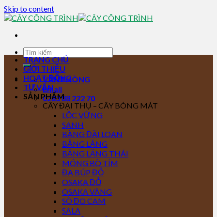
Skip to content
TRANG CHỦ
GIỚI THIỆU
HOẠT ĐỘNG
VĂN PHÒNG
TƯ VẤN
Email
SẢN PHẨM
0283 88 222 70
CÂY ĐẠI THỤ – CÂY BÓNG MÁT
LỘC VỪNG
SANH
BÀNG ĐÀI LOAN
BẰNG LĂNG
BẰNG LĂNG THÁI
MÓNG BÒ TÍM
ĐA BÚP ĐỎ
OSAKA ĐỎ
OSAKA VÀNG
SÒ ĐO CAM
SALA