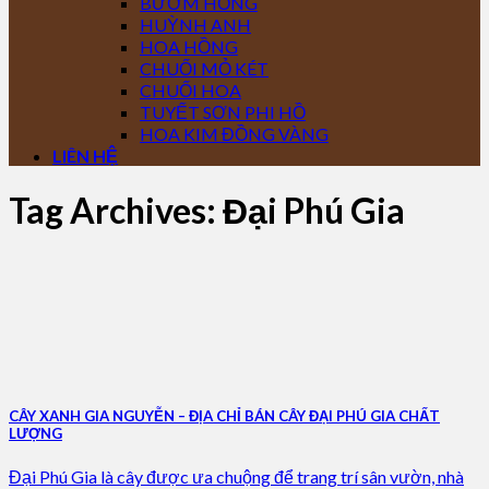
BƯỚM HỒNG
HUỲNH ANH
HOA HỒNG
CHUỐI MỎ KÉT
CHUỐI HOA
TUYẾT SƠN PHI HỒ
HOA KIM ĐỒNG VÀNG
LIÊN HỆ
Tag Archives:
Đại Phú Gia
CÂY XANH GIA NGUYỄN – ĐỊA CHỈ BÁN CÂY ĐẠI PHÚ GIA CHẤT
LƯỢNG
Đại Phú Gia là cây được ưa chuộng để trang trí sân vườn, nhà