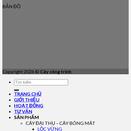
BẢN ĐỒ
Copyright 2026 ©
Cây công trình
TRANG CHỦ
GIỚI THIỆU
HOẠT ĐỘNG
TƯ VẤN
SẢN PHẨM
CÂY ĐẠI THỤ – CÂY BÓNG MÁT
LỘC VỪNG