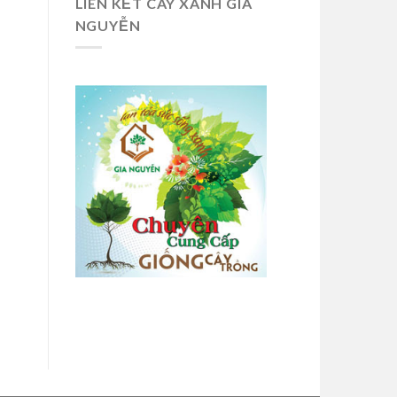
LIÊN KẾT CÂY XANH GIA
NGUYỄN