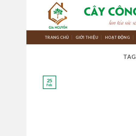
Skip
to
content
TRANG CHỦ
GIỚI THIỆU
HOẠT ĐỘNG
TAG
25
Feb