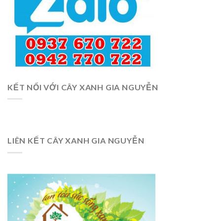
KẾT NỐI VỚI CÂY XANH GIA NGUYỄN
LIÊN KẾT CÂY XANH GIA NGUYỄN