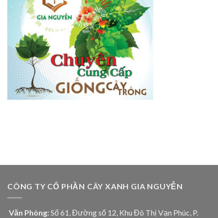
CÔNG TY CỔ PHẦN CÂY XANH GIA NGUYỄN
Văn Phòng:
Số 61, Đường số 12, Khu Đô Thị Vạn Phúc, P.