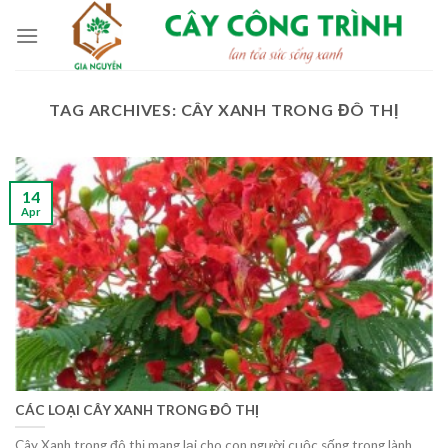
Skip
to
content
TAG ARCHIVES:
CÂY XANH TRONG ĐÔ THỊ
14
Apr
CÁC LOẠI CÂY XANH TRONG ĐÔ THỊ
Cây Xanh trong đô thị mang lại cho con người cuộc sống trong lành,