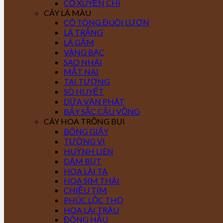
CỎ XUYẾN CHI
CÂY LÁ MÀU
CÔ TÒNG ĐUÔI LƯƠN
LÁ TRẮNG
LÁ GẤM
VÀNG BẠC
SAO NHÁI
MẮT NAI
TAI TƯỢNG
SÒ HUYẾT
DỨA VẠN PHÁT
BẢY SẮC CẦU VỒNG
CÂY HOA TRỒNG BỤI
BÔNG GIẤY
TƯỜNG VI
HUỲNH LIÊN
DÂM BỤT
HOA LÀI TA
HOA SIM THÁI
CHIỀU TÍM
PHÚC LỘC THỌ
HOA LÀI TRÂU
ĐÔNG HẦU