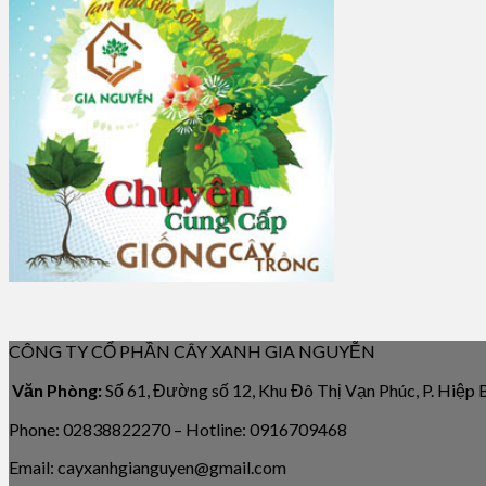
CÔNG TY CỔ PHẦN CÂY XANH GIA NGUYỄN
Văn Phòng:
Số 61, Đường số 12, Khu Đô Thị Vạn Phúc, P. Hiệp
Phone: 02838822270 – Hotline: 0916709468
Email: cayxanhgianguyen@gmail.com