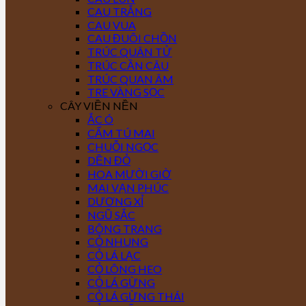
CAU TRẮNG
CAU VUA
CAU ĐUÔI CHỒN
TRÚC QUÂN TỬ
TRÚC CẦN CÂU
TRÚC QUAN ÂM
TRE VÀNG SỌC
CÂY VIỀN NỀN
ẮC Ó
CẨM TÚ MAI
CHUỖI NGỌC
DỀN ĐỎ
HOA MƯỜI GIỜ
MAI VẠN PHÚC
DƯƠNG XỈ
NGŨ SẮC
BÔNG TRANG
CỎ NHUNG
CỎ LÁ LẠC
CỎ LÔNG HEO
CỎ LÁ GỪNG
CỎ LÁ GỪNG THÁI