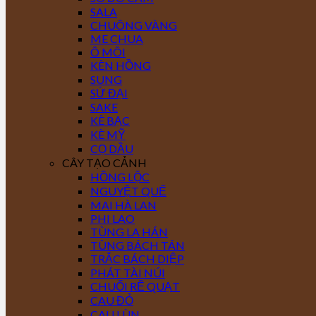
SALA
CHUÔNG VÀNG
ME CHUA
Ô MÔI
KÈN HỒNG
SUNG
SỨ ĐẠI
SAKE
KÈ BẠC
KÈ MỸ
CỌ DẦU
CÂY TẠO CẢNH
HỒNG LỘC
NGUYỆT QUẾ
MAI HÀ LAN
PHI LAO
TÙNG LA HÁN
TÙNG BÁCH TÁN
TRẮC BÁCH DIỆP
PHÁT TÀI NÚI
CHUỐI RẼ QUẠT
CAU ĐỎ
CAU LÙN