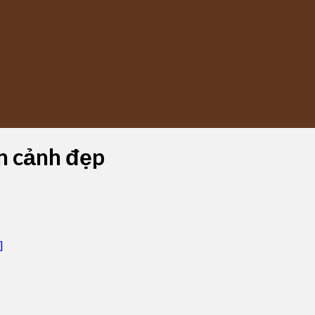
n cảnh đẹp
]