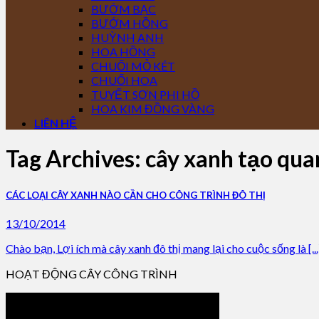
BƯỚM BẠC
BƯỚM HỒNG
HUỲNH ANH
HOA HỒNG
CHUỐI MỎ KÉT
CHUỐI HOA
TUYẾT SƠN PHI HỒ
HOA KIM ĐỒNG VÀNG
LIÊN HỆ
Tag Archives:
cây xanh tạo qua
CÁC LOẠI CÂY XANH NÀO CẦN CHO CÔNG TRÌNH ĐÔ THỊ
13/10/2014
Chào bạn, Lợi ích mà cây xanh đô thị mang lại cho cuộc sống là [...
HOẠT ĐỘNG CÂY CÔNG TRÌNH