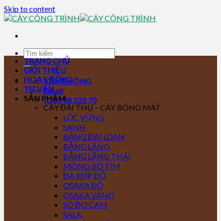
Skip to content
TRANG CHỦ
GIỚI THIỆU
HOẠT ĐỘNG
VĂN PHÒNG
TƯ VẤN
Email
SẢN PHẨM
0283 88 222 70
CÂY ĐẠI THỤ – CÂY BÓNG MÁT
LỘC VỪNG
SANH
BÀNG ĐÀI LOAN
BẰNG LĂNG
BẰNG LĂNG THÁI
MÓNG BÒ TÍM
ĐA BÚP ĐỎ
OSAKA ĐỎ
OSAKA VÀNG
SÒ ĐO CAM
SALA