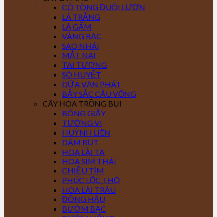
CÔ TÒNG ĐUÔI LƯƠN
LÁ TRẮNG
LÁ GẤM
VÀNG BẠC
SAO NHÁI
MẮT NAI
TAI TƯỢNG
SÒ HUYẾT
DỨA VẠN PHÁT
BẢY SẮC CẦU VỒNG
CÂY HOA TRỒNG BỤI
BÔNG GIẤY
TƯỜNG VI
HUỲNH LIÊN
DÂM BỤT
HOA LÀI TA
HOA SIM THÁI
CHIỀU TÍM
PHÚC LỘC THỌ
HOA LÀI TRÂU
ĐÔNG HẦU
BƯỚM BẠC