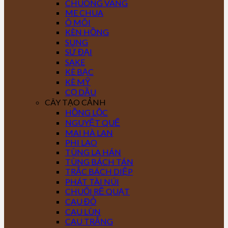
CHUÔNG VÀNG
ME CHUA
Ô MÔI
KÈN HỒNG
SUNG
SỨ ĐẠI
SAKE
KÈ BẠC
KÈ MỸ
CỌ DẦU
CÂY TẠO CẢNH
HỒNG LỘC
NGUYỆT QUẾ
MAI HÀ LAN
PHI LAO
TÙNG LA HÁN
TÙNG BÁCH TÁN
TRẮC BÁCH DIỆP
PHÁT TÀI NÚI
CHUỐI RẼ QUẠT
CAU ĐỎ
CAU LÙN
CAU TRẮNG