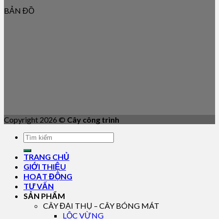
BẢN ĐỒ
Copyright 2026 ©
Cây công trình
TRANG CHỦ
GIỚI THIỆU
HOẠT ĐỘNG
TƯ VẤN
SẢN PHẨM
CÂY ĐẠI THỤ – CÂY BÓNG MÁT
LỘC VỪNG