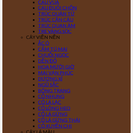
CAU VUA
CAU ĐUÔI CHỒN
TRÚC QUÂN TỬ
TRÚC CẦN CÂU
TRÚC QUAN ÂM
TRE VÀNG SỌC
CÂY VIỀN NỀN
ẮC Ó
CẨM TÚ MAI
CHUỖI NGỌC
DỀN ĐỎ
HOA MƯỜI GIỜ
MAI VẠN PHÚC
DƯƠNG XỈ
NGŨ SẮC
BÔNG TRANG
CỎ NHUNG
CỎ LÁ LẠC
CỎ LÔNG HEO
CỎ LÁ GỪNG
CỎ LÁ GỪNG THÁI
CỎ XUYẾN CHI
CÂY LÁ MÀU