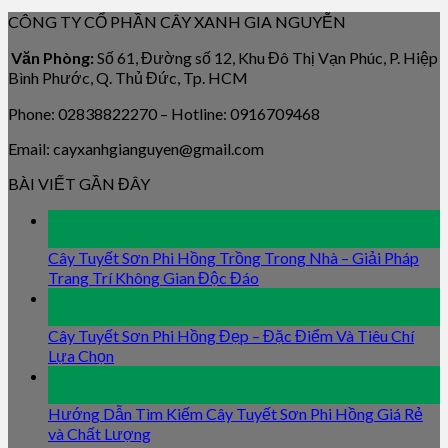
CÔNG TY CỔ PHẦN CÂY XANH GIA NGUYỄN
Văn Phòng:
Số 61, Đường số 12, Khu Đô Thị Vạn Phúc, P. Hiệp
Bình Phước, Q. Thủ Đức, Tp. HCM
Phone: 02838822270 – Hotline: 0916709468
Email: cayxanhgianguyen@gmail.com
BÀI VIẾT GẦN ĐÂY
09
Jan
Cây Tuyết Sơn Phi Hồng Trồng Trong Nhà – Giải Pháp
Trang Trí Không Gian Độc Đáo
09
Jan
Cây Tuyết Sơn Phi Hồng Đẹp – Đặc Điểm Và Tiêu Chí
Lựa Chọn
09
Jan
Hướng Dẫn Tìm Kiếm Cây Tuyết Sơn Phi Hồng Giá Rẻ
và Chất Lượng