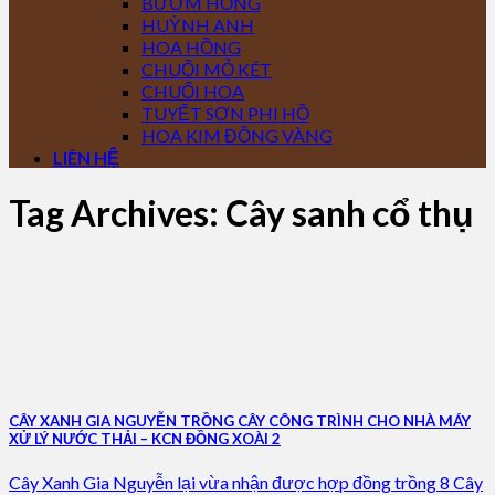
BƯỚM HỒNG
HUỲNH ANH
HOA HỒNG
CHUỐI MỎ KÉT
CHUỐI HOA
TUYẾT SƠN PHI HỒ
HOA KIM ĐỒNG VÀNG
LIÊN HỆ
Tag Archives:
Cây sanh cổ thụ
CÂY XANH GIA NGUYỄN TRỒNG CÂY CÔNG TRÌNH CHO NHÀ MÁY
XỬ LÝ NƯỚC THẢI – KCN ĐỒNG XOÀI 2
Cây Xanh Gia Nguyễn lại vừa nhận được hợp đồng trồng 8 Cây