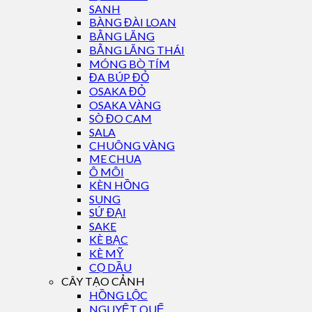
SANH
BÀNG ĐÀI LOAN
BẰNG LĂNG
BẰNG LĂNG THÁI
MÓNG BÒ TÍM
ĐA BÚP ĐỎ
OSAKA ĐỎ
OSAKA VÀNG
SÒ ĐO CAM
SALA
CHUÔNG VÀNG
ME CHUA
Ô MÔI
KÈN HỒNG
SUNG
SỨ ĐẠI
SAKE
KÈ BẠC
KÈ MỸ
CỌ DẦU
CÂY TẠO CẢNH
HỒNG LỘC
NGUYỆT QUẾ