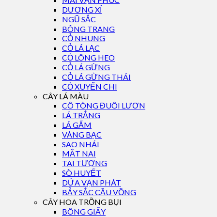
DƯƠNG XỈ
NGŨ SẮC
BÔNG TRANG
CỎ NHUNG
CỎ LÁ LẠC
CỎ LÔNG HEO
CỎ LÁ GỪNG
CỎ LÁ GỪNG THÁI
CỎ XUYẾN CHI
CÂY LÁ MÀU
CÔ TÒNG ĐUÔI LƯƠN
LÁ TRẮNG
LÁ GẤM
VÀNG BẠC
SAO NHÁI
MẮT NAI
TAI TƯỢNG
SÒ HUYẾT
DỨA VẠN PHÁT
BẢY SẮC CẦU VỒNG
CÂY HOA TRỒNG BỤI
BÔNG GIẤY