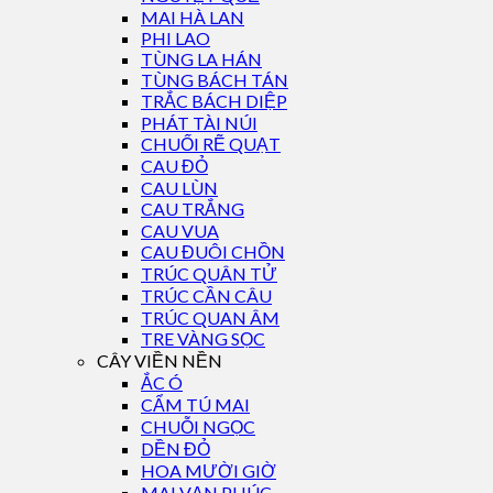
MAI HÀ LAN
PHI LAO
TÙNG LA HÁN
TÙNG BÁCH TÁN
TRẮC BÁCH DIỆP
PHÁT TÀI NÚI
CHUỐI RẼ QUẠT
CAU ĐỎ
CAU LÙN
CAU TRẮNG
CAU VUA
CAU ĐUÔI CHỒN
TRÚC QUÂN TỬ
TRÚC CẦN CÂU
TRÚC QUAN ÂM
TRE VÀNG SỌC
CÂY VIỀN NỀN
ẮC Ó
CẨM TÚ MAI
CHUỖI NGỌC
DỀN ĐỎ
HOA MƯỜI GIỜ
MAI VẠN PHÚC