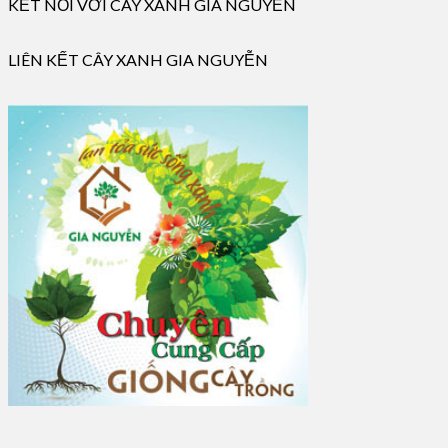
KẾT NỐI VỚI CÂY XANH GIA NGUYỄN
LIÊN KẾT CÂY XANH GIA NGUYỄN