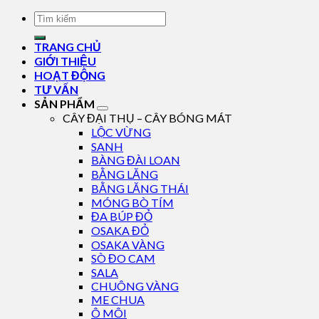
TRANG CHỦ
GIỚI THIỆU
HOẠT ĐỘNG
TƯ VẤN
SẢN PHẨM
CÂY ĐẠI THỤ – CÂY BÓNG MÁT
LỘC VỪNG
SANH
BÀNG ĐÀI LOAN
BẰNG LĂNG
BẰNG LĂNG THÁI
MÓNG BÒ TÍM
ĐA BÚP ĐỎ
OSAKA ĐỎ
OSAKA VÀNG
SÒ ĐO CAM
SALA
CHUÔNG VÀNG
ME CHUA
Ô MÔI