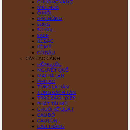
CHUÔNG VÀNG
ME CHUA
Ô MÔI
KÈN HỒNG
SUNG
SỨ ĐẠI
SAKE
KÈ BẠC
KÈ MỸ
CỌ DẦU
CÂY TẠO CẢNH
HỒNG LỘC
NGUYỆT QUẾ
MAI HÀ LAN
PHI LAO
TÙNG LA HÁN
TÙNG BÁCH TÁN
TRẮC BÁCH DIỆP
PHÁT TÀI NÚI
CHUỐI RẼ QUẠT
CAU ĐỎ
CAU LÙN
CAU TRẮNG