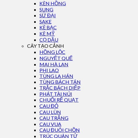
KÈN HỒNG
SUNG
SỨ ĐẠI
SAKE
KÈ BẠC
KÈ MỸ
CỌ DẦU
CÂY TẠO CẢNH
HỒNG LỘC
NGUYỆT QUẾ
MAI HÀ LAN
PHI LAO
TÙNG LA HÁN
TÙNG BÁCH TÁN
TRẮC BÁCH DIỆP
PHÁT TÀI NÚI
CHUỐI RẼ QUẠT
CAU ĐỎ
CAU LÙN
CAU TRẮNG
CAU VUA
CAU ĐUÔI CHỒN
TRÚC QUÂN TỬ