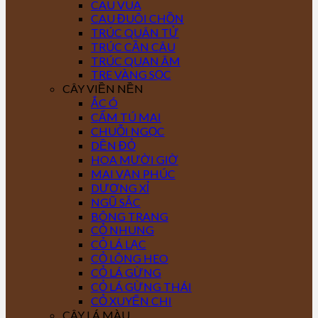
CAU VUA
CAU ĐUÔI CHỒN
TRÚC QUÂN TỬ
TRÚC CẦN CÂU
TRÚC QUAN ÂM
TRE VÀNG SỌC
CÂY VIỀN NỀN
ẮC Ó
CẨM TÚ MAI
CHUỖI NGỌC
DỀN ĐỎ
HOA MƯỜI GIỜ
MAI VẠN PHÚC
DƯƠNG XỈ
NGŨ SẮC
BÔNG TRANG
CỎ NHUNG
CỎ LÁ LẠC
CỎ LÔNG HEO
CỎ LÁ GỪNG
CỎ LÁ GỪNG THÁI
CỎ XUYẾN CHI
CÂY LÁ MÀU