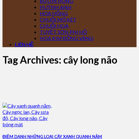
BƯỚM HỒNG
HUỲNH ANH
HOA HỒNG
CHUỐI MỎ KÉT
CHUỐI HOA
TUYẾT SƠN PHI HỒ
HOA KIM ĐỒNG VÀNG
LIÊN HỆ
Tag Archives:
cây long não
ĐIỂM DANH NHỮNG LOẠI CÂY XANH QUANH NĂM