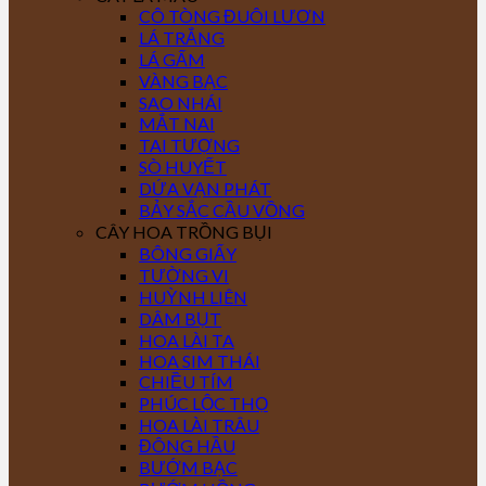
CÔ TÒNG ĐUÔI LƯƠN
LÁ TRẮNG
LÁ GẤM
VÀNG BẠC
SAO NHÁI
MẮT NAI
TAI TƯỢNG
SÒ HUYẾT
DỨA VẠN PHÁT
BẢY SẮC CẦU VỒNG
CÂY HOA TRỒNG BỤI
BÔNG GIẤY
TƯỜNG VI
HUỲNH LIÊN
DÂM BỤT
HOA LÀI TA
HOA SIM THÁI
CHIỀU TÍM
PHÚC LỘC THỌ
HOA LÀI TRÂU
ĐÔNG HẦU
BƯỚM BẠC