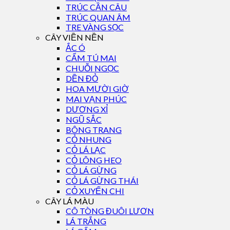
TRÚC CẦN CÂU
TRÚC QUAN ÂM
TRE VÀNG SỌC
CÂY VIỀN NỀN
ẮC Ó
CẨM TÚ MAI
CHUỖI NGỌC
DỀN ĐỎ
HOA MƯỜI GIỜ
MAI VẠN PHÚC
DƯƠNG XỈ
NGŨ SẮC
BÔNG TRANG
CỎ NHUNG
CỎ LÁ LẠC
CỎ LÔNG HEO
CỎ LÁ GỪNG
CỎ LÁ GỪNG THÁI
CỎ XUYẾN CHI
CÂY LÁ MÀU
CÔ TÒNG ĐUÔI LƯƠN
LÁ TRẮNG