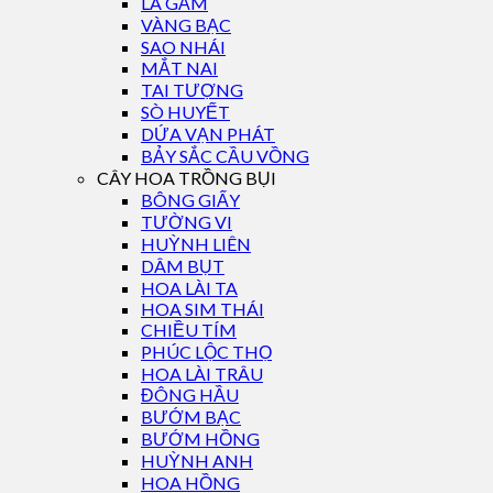
LÁ GẤM
VÀNG BẠC
SAO NHÁI
MẮT NAI
TAI TƯỢNG
SÒ HUYẾT
DỨA VẠN PHÁT
BẢY SẮC CẦU VỒNG
CÂY HOA TRỒNG BỤI
BÔNG GIẤY
TƯỜNG VI
HUỲNH LIÊN
DÂM BỤT
HOA LÀI TA
HOA SIM THÁI
CHIỀU TÍM
PHÚC LỘC THỌ
HOA LÀI TRÂU
ĐÔNG HẦU
BƯỚM BẠC
BƯỚM HỒNG
HUỲNH ANH
HOA HỒNG