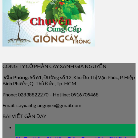
CÔNG TY CỔ PHẦN CÂY XANH GIA NGUYỄN
Văn Phòng:
Số 61, Đường số 12, Khu Đô Thị Vạn Phúc, P. Hiệp
Bình Phước, Q. Thủ Đức, Tp. HCM
Phone: 02838822270 – Hotline: 0916709468
Email: cayxanhgianguyen@gmail.com
BÀI VIẾT GẦN ĐÂY
09
Jan