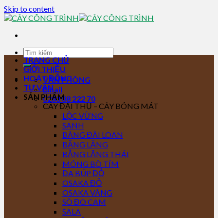
Skip to content
TRANG CHỦ
GIỚI THIỆU
HOẠT ĐỘNG
VĂN PHÒNG
TƯ VẤN
Email
SẢN PHẨM
0283 88 222 70
CÂY ĐẠI THỤ – CÂY BÓNG MÁT
LỘC VỪNG
SANH
BÀNG ĐÀI LOAN
BẰNG LĂNG
BẰNG LĂNG THÁI
MÓNG BÒ TÍM
ĐA BÚP ĐỎ
OSAKA ĐỎ
OSAKA VÀNG
SÒ ĐO CAM
SALA