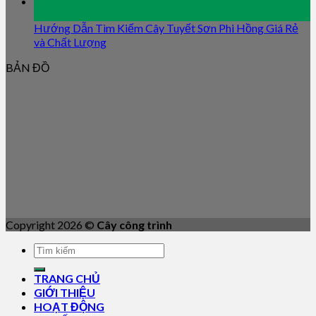
09
Jan
Hướng Dẫn Tìm Kiếm Cây Tuyết Sơn Phi Hồng Giá Rẻ
và Chất Lượng
BẢN ĐỒ
Copyright 2026 ©
Cây công trình
TRANG CHỦ
GIỚI THIỆU
HOẠT ĐỘNG