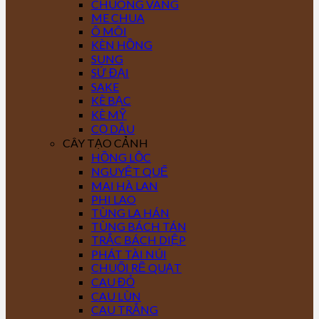
CHUÔNG VÀNG
ME CHUA
Ô MÔI
KÈN HỒNG
SUNG
SỨ ĐẠI
SAKE
KÈ BẠC
KÈ MỸ
CỌ DẦU
CÂY TẠO CẢNH
HỒNG LỘC
NGUYỆT QUẾ
MAI HÀ LAN
PHI LAO
TÙNG LA HÁN
TÙNG BÁCH TÁN
TRẮC BÁCH DIỆP
PHÁT TÀI NÚI
CHUỐI RẼ QUẠT
CAU ĐỎ
CAU LÙN
CAU TRẮNG