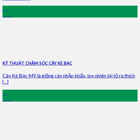
26
Dec
KỸ THUẬT CHĂM SÓC CÂY KÈ BẠC
Cây Kè Bạc Mỹ là giống cây nhập khẩu, tuy nhiên lại tỏ ra thích
[...]
25
Dec