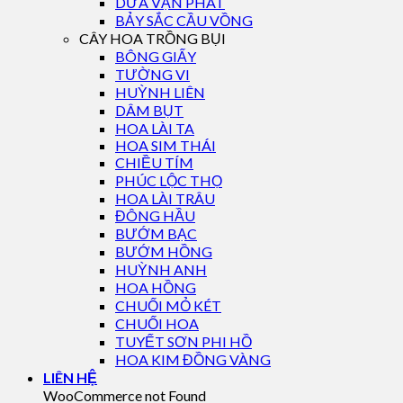
DỨA VẠN PHÁT
BẢY SẮC CẦU VỒNG
CÂY HOA TRỒNG BỤI
BÔNG GIẤY
TƯỜNG VI
HUỲNH LIÊN
DÂM BỤT
HOA LÀI TA
HOA SIM THÁI
CHIỀU TÍM
PHÚC LỘC THỌ
HOA LÀI TRÂU
ĐÔNG HẦU
BƯỚM BẠC
BƯỚM HỒNG
HUỲNH ANH
HOA HỒNG
CHUỐI MỎ KÉT
CHUỐI HOA
TUYẾT SƠN PHI HỒ
HOA KIM ĐỒNG VÀNG
LIÊN HỆ
WooCommerce not Found