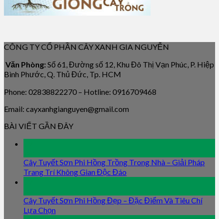
CÔNG TY CỔ PHẦN CÂY XANH GIA NGUYỄN
Văn Phòng:
Số 61, Đường số 12, Khu Đô Thị Vạn Phúc, P. Hiệp
Bình Phước, Q. Thủ Đức, Tp. HCM
Phone: 02838822270 – Hotline: 0916709468
Email: cayxanhgianguyen@gmail.com
BÀI VIẾT GẦN ĐÂY
09
Jan
Cây Tuyết Sơn Phi Hồng Trồng Trong Nhà – Giải Pháp
Trang Trí Không Gian Độc Đáo
09
Jan
Cây Tuyết Sơn Phi Hồng Đẹp – Đặc Điểm Và Tiêu Chí
Lựa Chọn