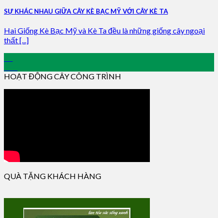
SỰ KHÁC NHAU GIỮA CÂY KÈ BẠC MỸ VỚI CÂY KÈ TA
Hai Giống Kè Bạc Mỹ và Kè Ta đều là những giống cây ngoại
thất [...]
25
Dec
HOẠT ĐỘNG CÂY CÔNG TRÌNH
QUÀ TẶNG KHÁCH HÀNG