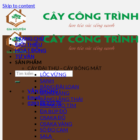
Skip to content
TRANG CHỦ
GIỚI THIỆU
HOẠT ĐỘNG
TƯ VẤN
SẢN PHẨM
CÂY ĐẠI THỤ – CÂY BÓNG MÁT
LỘC VỪNG
SANH
BÀNG ĐÀI LOAN
VĂN PHÒNG
BẰNG LĂNG
Email
BẰNG LĂNG THÁI
0283 88 222 70
MÓNG BÒ TÍM
ĐA BÚP ĐỎ
OSAKA ĐỎ
OSAKA VÀNG
SÒ ĐO CAM
SALA