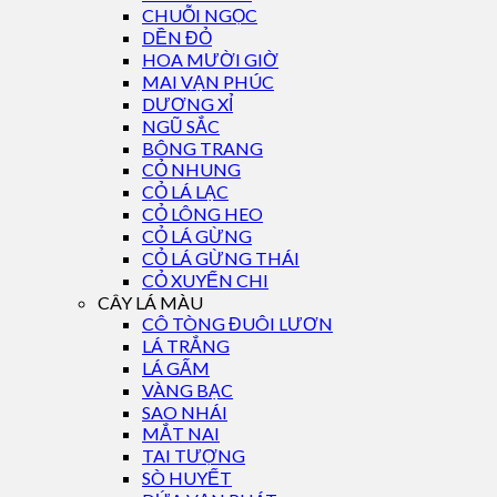
CHUỖI NGỌC
DỀN ĐỎ
HOA MƯỜI GIỜ
MAI VẠN PHÚC
DƯƠNG XỈ
NGŨ SẮC
BÔNG TRANG
CỎ NHUNG
CỎ LÁ LẠC
CỎ LÔNG HEO
CỎ LÁ GỪNG
CỎ LÁ GỪNG THÁI
CỎ XUYẾN CHI
CÂY LÁ MÀU
CÔ TÒNG ĐUÔI LƯƠN
LÁ TRẮNG
LÁ GẤM
VÀNG BẠC
SAO NHÁI
MẮT NAI
TAI TƯỢNG
SÒ HUYẾT