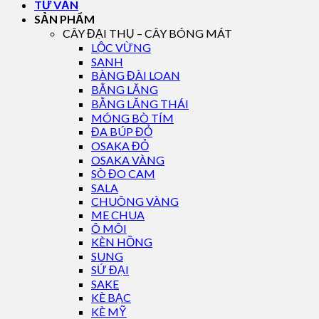
TƯ VẤN
SẢN PHẨM
CÂY ĐẠI THỤ – CÂY BÓNG MÁT
LỘC VỪNG
SANH
BÀNG ĐÀI LOAN
BẰNG LĂNG
BẰNG LĂNG THÁI
MÓNG BÒ TÍM
ĐA BÚP ĐỎ
OSAKA ĐỎ
OSAKA VÀNG
SÒ ĐO CAM
SALA
CHUÔNG VÀNG
ME CHUA
Ô MÔI
KÈN HỒNG
SUNG
SỨ ĐẠI
SAKE
KÈ BẠC
KÈ MỸ