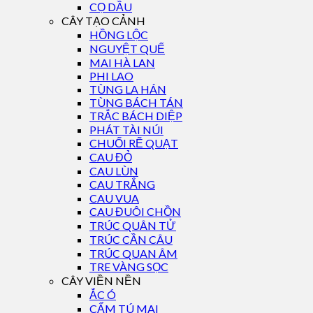
CỌ DẦU
CÂY TẠO CẢNH
HỒNG LỘC
NGUYỆT QUẾ
MAI HÀ LAN
PHI LAO
TÙNG LA HÁN
TÙNG BÁCH TÁN
TRẮC BÁCH DIỆP
PHÁT TÀI NÚI
CHUỐI RẼ QUẠT
CAU ĐỎ
CAU LÙN
CAU TRẮNG
CAU VUA
CAU ĐUÔI CHỒN
TRÚC QUÂN TỬ
TRÚC CẦN CÂU
TRÚC QUAN ÂM
TRE VÀNG SỌC
CÂY VIỀN NỀN
ẮC Ó
CẨM TÚ MAI