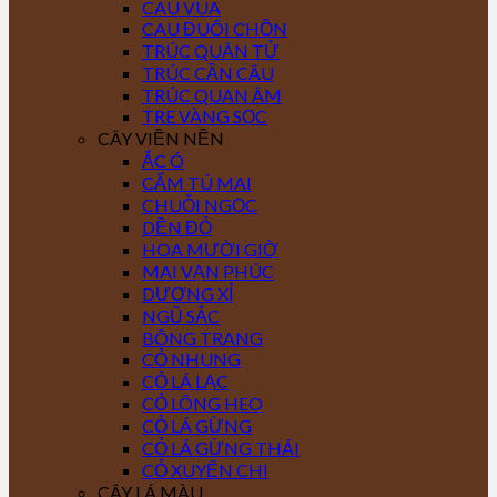
CAU VUA
CAU ĐUÔI CHỒN
TRÚC QUÂN TỬ
TRÚC CẦN CÂU
TRÚC QUAN ÂM
TRE VÀNG SỌC
CÂY VIỀN NỀN
ẮC Ó
CẨM TÚ MAI
CHUỖI NGỌC
DỀN ĐỎ
HOA MƯỜI GIỜ
MAI VẠN PHÚC
DƯƠNG XỈ
NGŨ SẮC
BÔNG TRANG
CỎ NHUNG
CỎ LÁ LẠC
CỎ LÔNG HEO
CỎ LÁ GỪNG
CỎ LÁ GỪNG THÁI
CỎ XUYẾN CHI
CÂY LÁ MÀU