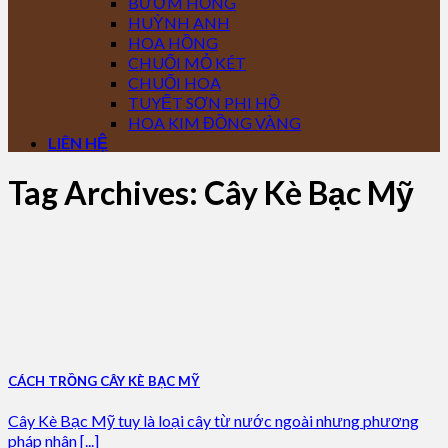
BƯỚM HỒNG
HUỲNH ANH
HOA HỒNG
CHUỐI MỎ KÉT
CHUỐI HOA
TUYẾT SƠN PHI HỒ
HOA KIM ĐỒNG VÀNG
LIÊN HỆ
Tag Archives:
Cây Kè Bạc Mỹ
CÁCH TRỒNG CÂY KÈ BẠC MỸ
Cây Kè Bạc Mỹ tuy là loại cây từ nước ngoài nhưng phương
pháp nhân [...]