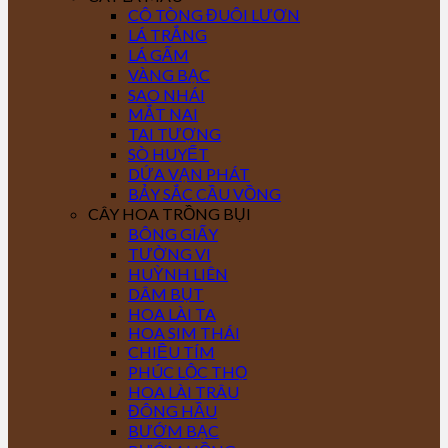
CÔ TÒNG ĐUÔI LƯƠN
LÁ TRẮNG
LÁ GẤM
VÀNG BẠC
SAO NHÁI
MẮT NAI
TAI TƯỢNG
SÒ HUYẾT
DỨA VẠN PHÁT
BẢY SẮC CẦU VỒNG
CÂY HOA TRỒNG BỤI
BÔNG GIẤY
TƯỜNG VI
HUỲNH LIÊN
DÂM BỤT
HOA LÀI TA
HOA SIM THÁI
CHIỀU TÍM
PHÚC LỘC THỌ
HOA LÀI TRÂU
ĐÔNG HẦU
BƯỚM BẠC