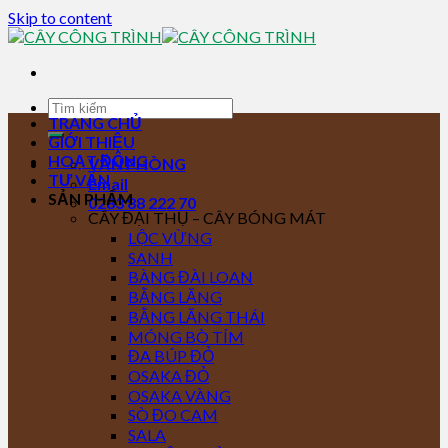
Skip to content
TRANG CHỦ
GIỚI THIỆU
HOẠT ĐỘNG
VĂN PHÒNG
TƯ VẤN
Email
SẢN PHẨM
0283 88 222 70
CÂY ĐẠI THỤ – CÂY BÓNG MÁT
LỘC VỪNG
SANH
BÀNG ĐÀI LOAN
BẰNG LĂNG
BẰNG LĂNG THÁI
MÓNG BÒ TÍM
ĐA BÚP ĐỎ
OSAKA ĐỎ
OSAKA VÀNG
SÒ ĐO CAM
SALA