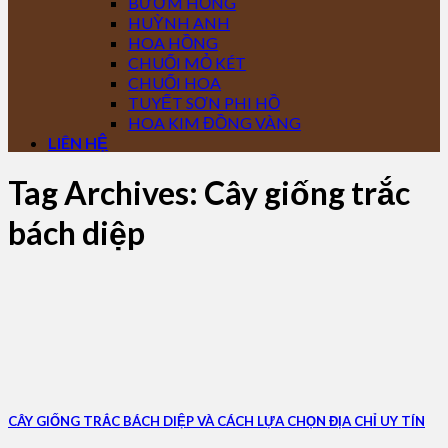
BƯỚM HỒNG
HUỲNH ANH
HOA HỒNG
CHUỐI MỎ KÉT
CHUỐI HOA
TUYẾT SƠN PHI HỒ
HOA KIM ĐỒNG VÀNG
LIÊN HỆ
Tag Archives:
Cây giống trắc
bách diệp
CÂY GIỐNG TRẮC BÁCH DIỆP VÀ CÁCH LỰA CHỌN ĐỊA CHỈ UY TÍN