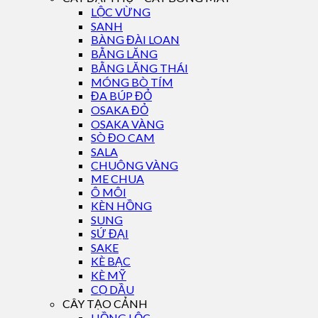
LỘC VỪNG
SANH
BÀNG ĐÀI LOAN
BẰNG LĂNG
BẰNG LĂNG THÁI
MÓNG BÒ TÍM
ĐA BÚP ĐỎ
OSAKA ĐỎ
OSAKA VÀNG
SÒ ĐO CAM
SALA
CHUÔNG VÀNG
ME CHUA
Ô MÔI
KÈN HỒNG
SUNG
SỨ ĐẠI
SAKE
KÈ BẠC
KÈ MỸ
CỌ DẦU
CÂY TẠO CẢNH
HỒNG LỘC