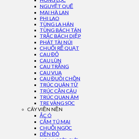
NGUYỆT QUẾ
MAI HÀ LAN
PHI LAO
TÙNG LA HÁN
TÙNG BÁCH TÁN
TRẮC BÁCH DIỆP
PHÁT TÀI NÚI
CHUỐI RẼ QUẠT
CAU ĐỎ
CAU LÙN
CAU TRẮNG
CAU VUA
CAU ĐUÔI CHỒN
TRÚC QUÂN TỬ
TRÚC CẦN CÂU
TRÚC QUAN ÂM
TRE VÀNG SỌC
CÂY VIỀN NỀN
ẮC Ó
CẨM TÚ MAI
CHUỖI NGỌC
DỀN ĐỎ