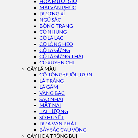
HOA MƯỜI GIỜ
MAI VẠN PHÚC
DƯƠNG XỈ
NGŨ SẮC
BÔNG TRANG
CỎ NHUNG
CỎ LÁ LẠC
CỎ LÔNG HEO
CỎ LÁ GỪNG
CỎ LÁ GỪNG THÁI
CỎ XUYẾN CHI
CÂY LÁ MÀU
CÔ TÒNG ĐUÔI LƯƠN
LÁ TRẮNG
LÁ GẤM
VÀNG BẠC
SAO NHÁI
MẮT NAI
TAI TƯỢNG
SÒ HUYẾT
DỨA VẠN PHÁT
BẢY SẮC CẦU VỒNG
CÂY HOA TRỒNG BỤI