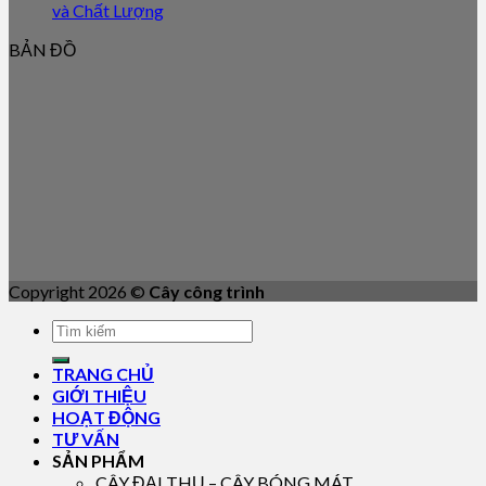
và Chất Lượng
BẢN ĐỒ
Copyright 2026 ©
Cây công trình
TRANG CHỦ
GIỚI THIỆU
HOẠT ĐỘNG
TƯ VẤN
SẢN PHẨM
CÂY ĐẠI THỤ – CÂY BÓNG MÁT