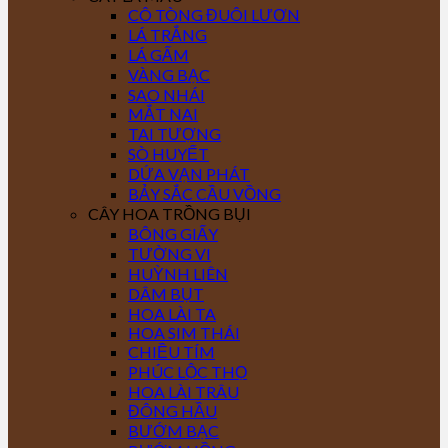
CÔ TÒNG ĐUÔI LƯƠN
LÁ TRẮNG
LÁ GẤM
VÀNG BẠC
SAO NHÁI
MẮT NAI
TAI TƯỢNG
SÒ HUYẾT
DỨA VẠN PHÁT
BẢY SẮC CẦU VỒNG
CÂY HOA TRỒNG BỤI
BÔNG GIẤY
TƯỜNG VI
HUỲNH LIÊN
DÂM BỤT
HOA LÀI TA
HOA SIM THÁI
CHIỀU TÍM
PHÚC LỘC THỌ
HOA LÀI TRÂU
ĐÔNG HẦU
BƯỚM BẠC