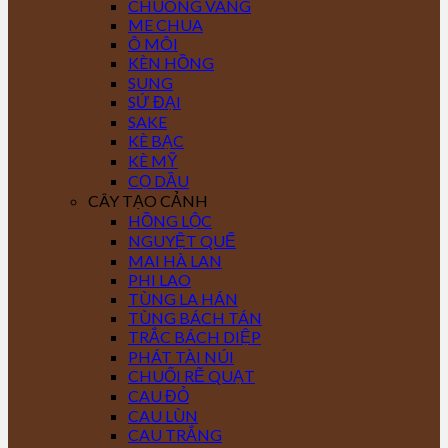
CHUÔNG VÀNG
ME CHUA
Ô MÔI
KÈN HỒNG
SUNG
SỨ ĐẠI
SAKE
KÈ BẠC
KÈ MỸ
CỌ DẦU
CÂY TẠO CẢNH
HỒNG LỘC
NGUYỆT QUẾ
MAI HÀ LAN
PHI LAO
TÙNG LA HÁN
TÙNG BÁCH TÁN
TRẮC BÁCH DIỆP
PHÁT TÀI NÚI
CHUỐI RẼ QUẠT
CAU ĐỎ
CAU LÙN
CAU TRẮNG