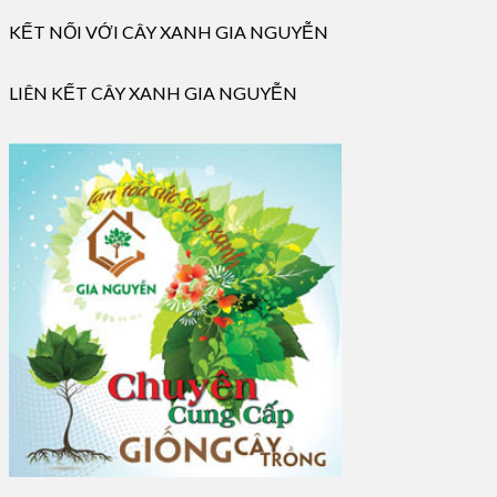
KẾT NỐI VỚI CÂY XANH GIA NGUYỄN
LIÊN KẾT CÂY XANH GIA NGUYỄN