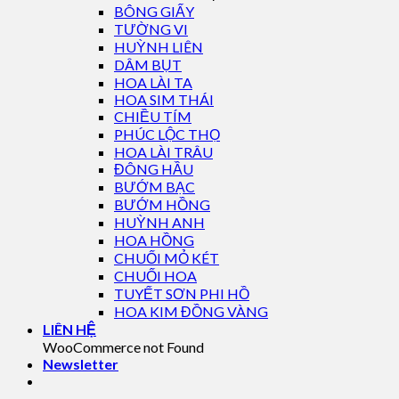
BÔNG GIẤY
TƯỜNG VI
HUỲNH LIÊN
DÂM BỤT
HOA LÀI TA
HOA SIM THÁI
CHIỀU TÍM
PHÚC LỘC THỌ
HOA LÀI TRÂU
ĐÔNG HẦU
BƯỚM BẠC
BƯỚM HỒNG
HUỲNH ANH
HOA HỒNG
CHUỐI MỎ KÉT
CHUỐI HOA
TUYẾT SƠN PHI HỒ
HOA KIM ĐỒNG VÀNG
LIÊN HỆ
WooCommerce not Found
Newsletter