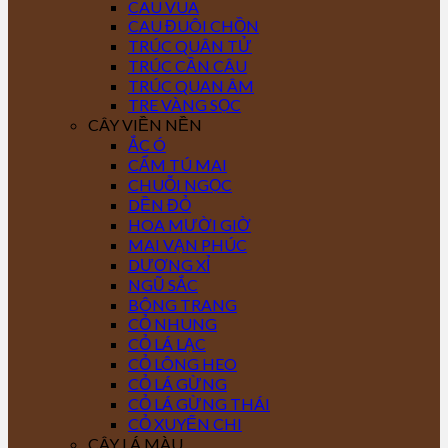
CAU VUA
CAU ĐUÔI CHỒN
TRÚC QUÂN TỬ
TRÚC CẦN CÂU
TRÚC QUAN ÂM
TRE VÀNG SỌC
CÂY VIỀN NỀN
ẮC Ó
CẨM TÚ MAI
CHUỖI NGỌC
DỀN ĐỎ
HOA MƯỜI GIỜ
MAI VẠN PHÚC
DƯƠNG XỈ
NGŨ SẮC
BÔNG TRANG
CỎ NHUNG
CỎ LÁ LẠC
CỎ LÔNG HEO
CỎ LÁ GỪNG
CỎ LÁ GỪNG THÁI
CỎ XUYẾN CHI
CÂY LÁ MÀU