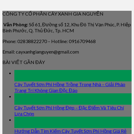
CÔNG TY CỔ PHẦN CÂY XANH GIA NGUYỄN
Văn Phòng:
Số 61, Đường số 12, Khu Đô Thị Vạn Phúc, P. Hiệp
Bình Phước, Q. Thủ Đức, Tp. HCM
Phone: 02838822270 – Hotline: 0916709468
Email: cayxanhgianguyen@gmail.com
BÀI VIẾT GẦN ĐÂY
09
Jan
Cây Tuyết Sơn Phi Hồng Trồng Trong Nhà – Giải Pháp
Trang Trí Không Gian Độc Đáo
09
Jan
Cây Tuyết Sơn Phi Hồng Đẹp – Đặc Điểm Và Tiêu Chí
Lựa Chọn
09
Jan
Hướng Dẫn Tìm Kiếm Cây Tuyết Sơn Phi Hồng Giá Rẻ