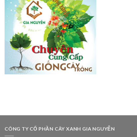
CÔNG TY CỔ PHẦN CÂY XANH GIA NGUYỄN