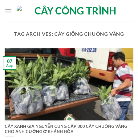
Skip
to
content
TAG ARCHIVES:
CÂY GIỐNG CHUÔNG VÀNG
07
Aug
CÂY XANH GIA NGUYỄN CUNG CẤP 300 CÂY CHUÔNG VÀNG
CHO ANH CƯỜNG Ở KHÁNH HÒA