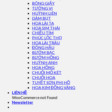
BÔNG GIẤY
TƯỜNG VI
HUỲNH LIÊN
DÂM BỤT
HOA LÀI TA
HOA SIM THÁI
CHIỀU TÍM
PHÚC LỘC THỌ
HOA LÀI TRÂU
ĐÔNG HẦU
BƯỚM BẠC
BƯỚM HỒNG
HUỲNH ANH
HOA HỒNG
CHUỐI MỎ KÉT
CHUỐI HOA
TUYẾT SƠN PHI HỒ
HOA KIM ĐỒNG VÀNG
LIÊN HỆ
WooCommerce not Found
Newsletter