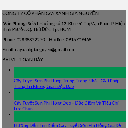
CÔNG TY CỔ PHẦN CÂY XANH GIA NGUYỄN
Văn Phòng:
Số 61, Đường số 12, Khu Đô Thị Vạn Phúc, P. Hiệp
Bình Phước, Q. Thủ Đức, Tp. HCM
Phone: 02838822270 – Hotline: 0916709468
Email: cayxanhgianguyen@gmail.com
BÀI VIẾT GẦN ĐÂY
09
Jan
Cây Tuyết Sơn Phi Hồng Trồng Trong Nhà – Giải Pháp
Trang Trí Không Gian Độc Đáo
09
Jan
Cây Tuyết Sơn Phi Hồng Đẹp – Đặc Điểm Và Tiêu Chí
Lựa Chọn
09
Jan
Hướng Dẫn Tìm Kiếm Cây Tuyết Sơn Phi Hồng Giá Rẻ