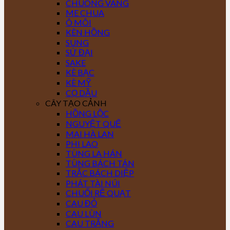
CHUÔNG VÀNG
ME CHUA
Ô MÔI
KÈN HỒNG
SUNG
SỨ ĐẠI
SAKE
KÈ BẠC
KÈ MỸ
CỌ DẦU
CÂY TẠO CẢNH
HỒNG LỘC
NGUYỆT QUẾ
MAI HÀ LAN
PHI LAO
TÙNG LA HÁN
TÙNG BÁCH TÁN
TRẮC BÁCH DIỆP
PHÁT TÀI NÚI
CHUỐI RẼ QUẠT
CAU ĐỎ
CAU LÙN
CAU TRẮNG