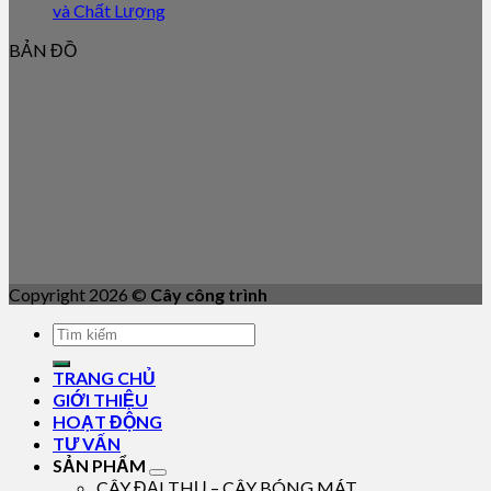
và Chất Lượng
BẢN ĐỒ
Copyright 2026 ©
Cây công trình
TRANG CHỦ
GIỚI THIỆU
HOẠT ĐỘNG
TƯ VẤN
SẢN PHẨM
CÂY ĐẠI THỤ – CÂY BÓNG MÁT