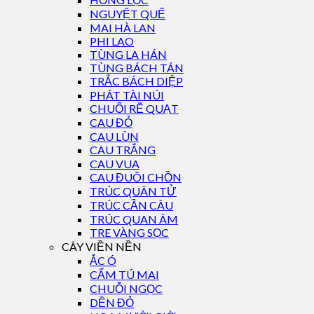
NGUYỆT QUẾ
MAI HÀ LAN
PHI LAO
TÙNG LA HÁN
TÙNG BÁCH TÁN
TRẮC BÁCH DIỆP
PHÁT TÀI NÚI
CHUỐI RẼ QUẠT
CAU ĐỎ
CAU LÙN
CAU TRẮNG
CAU VUA
CAU ĐUÔI CHỒN
TRÚC QUÂN TỬ
TRÚC CẦN CÂU
TRÚC QUAN ÂM
TRE VÀNG SỌC
CÂY VIỀN NỀN
ẮC Ó
CẨM TÚ MAI
CHUỖI NGỌC
DỀN ĐỎ