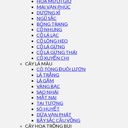
HOA MƯỜI GIỜ
MAI VẠN PHÚC
DƯƠNG XỈ
NGŨ SẮC
BÔNG TRANG
CỎ NHUNG
CỎ LÁ LẠC
CỎ LÔNG HEO
CỎ LÁ GỪNG
CỎ LÁ GỪNG THÁI
CỎ XUYẾN CHI
CÂY LÁ MÀU
CÔ TÒNG ĐUÔI LƯƠN
LÁ TRẮNG
LÁ GẤM
VÀNG BẠC
SAO NHÁI
MẮT NAI
TAI TƯỢNG
SÒ HUYẾT
DỨA VẠN PHÁT
BẢY SẮC CẦU VỒNG
CÂY HOA TRỒNG BỤI