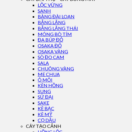
LỘC VỪNG
SANH
BÀNG ĐÀI LOAN
BẰNG LĂNG
BẰNG LĂNG THÁI
MÓNG BÒ TÍM
ĐA BÚP ĐỎ
OSAKA ĐỎ
OSAKA VÀNG
SÒ ĐO CAM
SALA
CHUÔNG VÀNG
ME CHUA
Ô MÔI
KÈN HỒNG
SUNG
SỨ ĐẠI
SAKE
KÈ BẠC
KÈ MỸ
CỌ DẦU
CÂY TẠO CẢNH
HỒNG LỘC