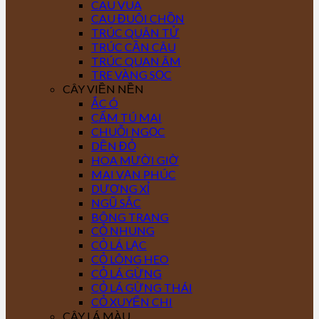
CAU VUA
CAU ĐUÔI CHỒN
TRÚC QUÂN TỬ
TRÚC CẦN CÂU
TRÚC QUAN ÂM
TRE VÀNG SỌC
CÂY VIỀN NỀN
ẮC Ó
CẨM TÚ MAI
CHUỖI NGỌC
DỀN ĐỎ
HOA MƯỜI GIỜ
MAI VẠN PHÚC
DƯƠNG XỈ
NGŨ SẮC
BÔNG TRANG
CỎ NHUNG
CỎ LÁ LẠC
CỎ LÔNG HEO
CỎ LÁ GỪNG
CỎ LÁ GỪNG THÁI
CỎ XUYẾN CHI
CÂY LÁ MÀU