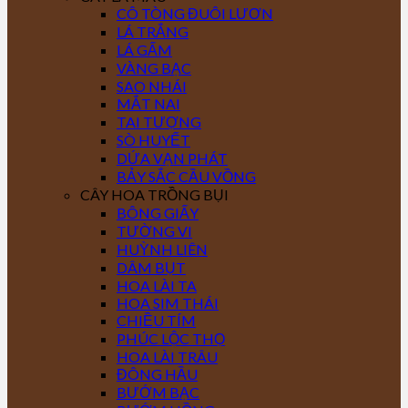
CÔ TÒNG ĐUÔI LƯƠN
LÁ TRẮNG
LÁ GẤM
VÀNG BẠC
SAO NHÁI
MẮT NAI
TAI TƯỢNG
SÒ HUYẾT
DỨA VẠN PHÁT
BẢY SẮC CẦU VỒNG
CÂY HOA TRỒNG BỤI
BÔNG GIẤY
TƯỜNG VI
HUỲNH LIÊN
DÂM BỤT
HOA LÀI TA
HOA SIM THÁI
CHIỀU TÍM
PHÚC LỘC THỌ
HOA LÀI TRÂU
ĐÔNG HẦU
BƯỚM BẠC