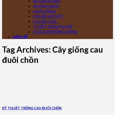
BƯỚM HỒNG
HUỲNH ANH
HOA HỒNG
CHUỐI MỎ KÉT
CHUỐI HOA
TUYẾT SƠN PHI HỒ
HOA KIM ĐỒNG VÀNG
LIÊN HỆ
Tag Archives:
Cây giống cau
đuôi chồn
KỸ THUẬT TRỒNG CAU ĐUÔI CHỒN