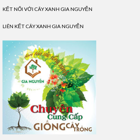
KẾT NỐI VỚI CÂY XANH GIA NGUYỄN
LIÊN KẾT CÂY XANH GIA NGUYỄN