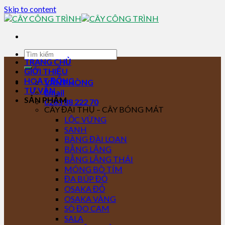
Skip to content
TRANG CHỦ
GIỚI THIỆU
HOẠT ĐỘNG
VĂN PHÒNG
TƯ VẤN
Email
SẢN PHẨM
0283 88 222 70
CÂY ĐẠI THỤ – CÂY BÓNG MÁT
LỘC VỪNG
SANH
BÀNG ĐÀI LOAN
BẰNG LĂNG
BẰNG LĂNG THÁI
MÓNG BÒ TÍM
ĐA BÚP ĐỎ
OSAKA ĐỎ
OSAKA VÀNG
SÒ ĐO CAM
SALA