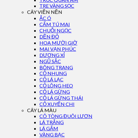
TRE VÀNG SỌC
CÂY VIỀN NỀN
ẮC Ó
CẨM TÚ MAI
CHUỖI NGỌC
DỀN ĐỎ
HOA MƯỜI GIỜ
MAI VẠN PHÚC
DƯƠNG XỈ
NGŨ SẮC
BÔNG TRANG
CỎ NHUNG
CỎ LÁ LẠC
CỎ LÔNG HEO
CỎ LÁ GỪNG
CỎ LÁ GỪNG THÁI
CỎ XUYẾN CHI
CÂY LÁ MÀU
CÔ TÒNG ĐUÔI LƯƠN
LÁ TRẮNG
LÁ GẤM
VÀNG BẠC