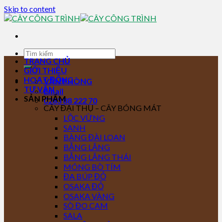
Skip to content
TRANG CHỦ
GIỚI THIỆU
HOẠT ĐỘNG
VĂN PHÒNG
TƯ VẤN
Email
SẢN PHẨM
0283 88 222 70
CÂY ĐẠI THỤ – CÂY BÓNG MÁT
LỘC VỪNG
SANH
BÀNG ĐÀI LOAN
BẰNG LĂNG
BẰNG LĂNG THÁI
MÓNG BÒ TÍM
ĐA BÚP ĐỎ
OSAKA ĐỎ
OSAKA VÀNG
SÒ ĐO CAM
SALA