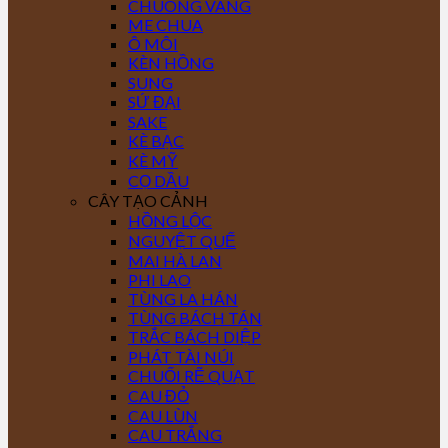
CHUÔNG VÀNG
ME CHUA
Ô MÔI
KÈN HỒNG
SUNG
SỨ ĐẠI
SAKE
KÈ BẠC
KÈ MỸ
CỌ DẦU
CÂY TẠO CẢNH
HỒNG LỘC
NGUYỆT QUẾ
MAI HÀ LAN
PHI LAO
TÙNG LA HÁN
TÙNG BÁCH TÁN
TRẮC BÁCH DIỆP
PHÁT TÀI NÚI
CHUỐI RẼ QUẠT
CAU ĐỎ
CAU LÙN
CAU TRẮNG