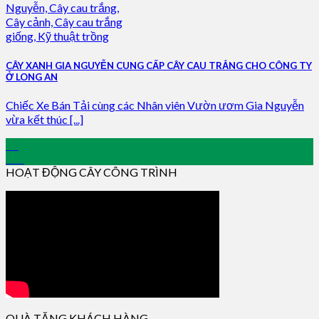
CÂY XANH GIA NGUYỄN CUNG CẤP CÂY CAU TRẮNG CHO CÔNG TY
Ở LONG AN
Chiếc Xe Bán Tải cùng các Nhân viên Vườn ươm Gia Nguyễn
vừa kết thúc [...]
28
Feb
HOẠT ĐỘNG CÂY CÔNG TRÌNH
QUÀ TẶNG KHÁCH HÀNG