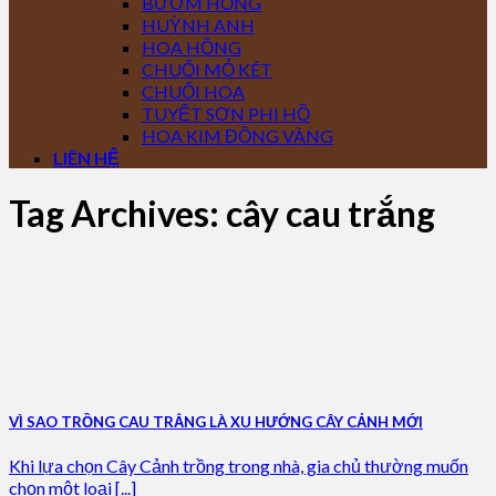
BƯỚM HỒNG
HUỲNH ANH
HOA HỒNG
CHUỐI MỎ KÉT
CHUỐI HOA
TUYẾT SƠN PHI HỒ
HOA KIM ĐỒNG VÀNG
LIÊN HỆ
Tag Archives:
cây cau trắng
VÌ SAO TRỒNG CAU TRẮNG LÀ XU HƯỚNG CÂY CẢNH MỚI
Khi lựa chọn Cây Cảnh trồng trong nhà, gia chủ thường muốn
chọn một loại [...]