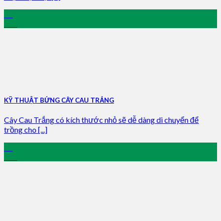
11
Oct
KỸ THUẬT BỨNG CÂY CAU TRẮNG
Cây Cau Trắng có kích thước nhỏ sẽ dễ dàng di chuyển để
trồng cho [...]
11
Oct