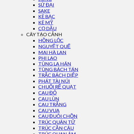
SỨ ĐẠI
SAKE
KÈ BẠC
KÈ MỸ
CỌ DẦU
CÂY TẠO CẢNH
HỒNG LỘC
NGUYỆT QUẾ
MAI HÀ LAN
PHI LAO
TÙNG LA HÁN
TÙNG BÁCH TÁN
TRẮC BÁCH DIỆP
PHÁT TÀI NÚI
CHUỐI RẼ QUẠT
CAU ĐỎ
CAU LÙN
CAU TRẮNG
CAU VUA
CAU ĐUÔI CHỒN
TRÚC QUÂN TỬ
TRÚC CẦN CÂU
TRÚC QUAN ÂM