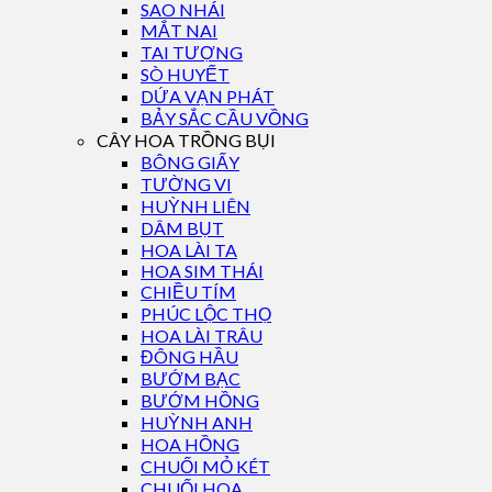
SAO NHÁI
MẮT NAI
TAI TƯỢNG
SÒ HUYẾT
DỨA VẠN PHÁT
BẢY SẮC CẦU VỒNG
CÂY HOA TRỒNG BỤI
BÔNG GIẤY
TƯỜNG VI
HUỲNH LIÊN
DÂM BỤT
HOA LÀI TA
HOA SIM THÁI
CHIỀU TÍM
PHÚC LỘC THỌ
HOA LÀI TRÂU
ĐÔNG HẦU
BƯỚM BẠC
BƯỚM HỒNG
HUỲNH ANH
HOA HỒNG
CHUỐI MỎ KÉT
CHUỐI HOA