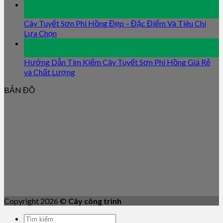
09
Jan
Cây Tuyết Sơn Phi Hồng Đẹp – Đặc Điểm Và Tiêu Chí
Lựa Chọn
09
Jan
Hướng Dẫn Tìm Kiếm Cây Tuyết Sơn Phi Hồng Giá Rẻ
và Chất Lượng
BẢN ĐỒ
Copyright 2026 ©
Cây công trình