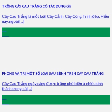
TRỒNG CÂY CAU TRẮNG CÓ TÁC DỤNG GÌ?
Cây Cau Trắng là một loại Cây Cảnh, Cây Công Trình đẹp. Hiện
nay, ngoài [...]
10
Oct
PHÒNG VÀ TRỊ MỘT SỐ LOẠI SÂU BỆNH TRÊN CÂY CAU TRẮNG
Cây Cau Trắng ngày càng được trồng phổ biến ở nhiều tỉnh
thành trong cả [...]
10
Oct