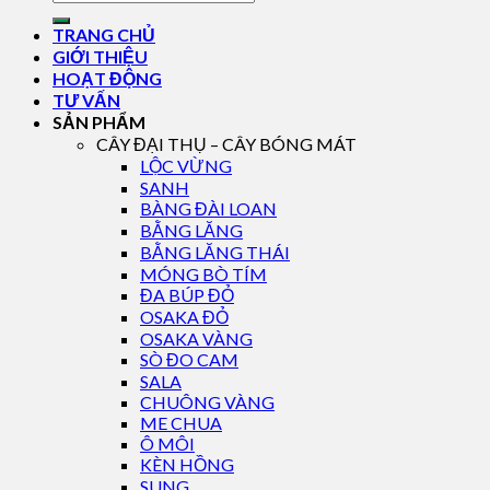
TRANG CHỦ
GIỚI THIỆU
HOẠT ĐỘNG
TƯ VẤN
SẢN PHẨM
CÂY ĐẠI THỤ – CÂY BÓNG MÁT
LỘC VỪNG
SANH
BÀNG ĐÀI LOAN
BẰNG LĂNG
BẰNG LĂNG THÁI
MÓNG BÒ TÍM
ĐA BÚP ĐỎ
OSAKA ĐỎ
OSAKA VÀNG
SÒ ĐO CAM
SALA
CHUÔNG VÀNG
ME CHUA
Ô MÔI
KÈN HỒNG
SUNG