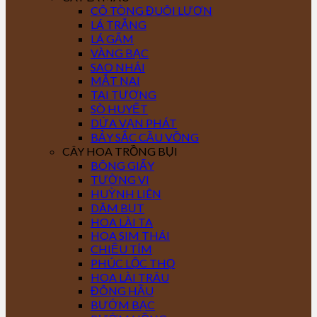
CÔ TÒNG ĐUÔI LƯƠN
LÁ TRẮNG
LÁ GẤM
VÀNG BẠC
SAO NHÁI
MẮT NAI
TAI TƯỢNG
SÒ HUYẾT
DỨA VẠN PHÁT
BẢY SẮC CẦU VỒNG
CÂY HOA TRỒNG BỤI
BÔNG GIẤY
TƯỜNG VI
HUỲNH LIÊN
DÂM BỤT
HOA LÀI TA
HOA SIM THÁI
CHIỀU TÍM
PHÚC LỘC THỌ
HOA LÀI TRÂU
ĐÔNG HẦU
BƯỚM BẠC