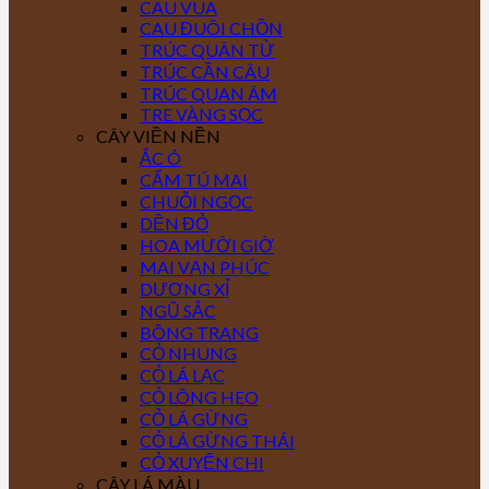
CAU VUA
CAU ĐUÔI CHỒN
TRÚC QUÂN TỬ
TRÚC CẦN CÂU
TRÚC QUAN ÂM
TRE VÀNG SỌC
CÂY VIỀN NỀN
ẮC Ó
CẨM TÚ MAI
CHUỖI NGỌC
DỀN ĐỎ
HOA MƯỜI GIỜ
MAI VẠN PHÚC
DƯƠNG XỈ
NGŨ SẮC
BÔNG TRANG
CỎ NHUNG
CỎ LÁ LẠC
CỎ LÔNG HEO
CỎ LÁ GỪNG
CỎ LÁ GỪNG THÁI
CỎ XUYẾN CHI
CÂY LÁ MÀU