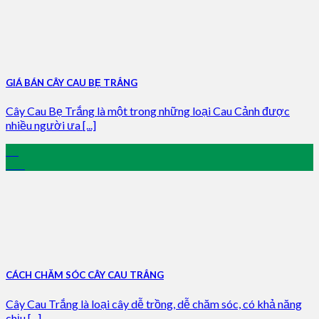
GIÁ BÁN CÂY CAU BẸ TRẮNG
Cây Cau Bẹ Trắng là một trong những loại Cau Cảnh được
nhiều người ưa [...]
09
Oct
CÁCH CHĂM SÓC CÂY CAU TRẮNG
Cây Cau Trắng là loại cây dễ trồng, dễ chăm sóc, có khả năng
chịu [...]