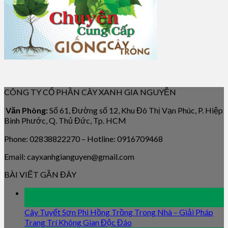
CÔNG TY CỔ PHẦN CÂY XANH GIA NGUYỄN
Văn Phòng:
Số 61, Đường số 12, Khu Đô Thị Vạn Phúc, P. Hiệp
Bình Phước, Q. Thủ Đức, Tp. HCM
Phone: 02838822270 – Hotline: 0916709468
Email: cayxanhgianguyen@gmail.com
BÀI VIẾT GẦN ĐÂY
09
Jan
Cây Tuyết Sơn Phi Hồng Trồng Trong Nhà – Giải Pháp
Trang Trí Không Gian Độc Đáo