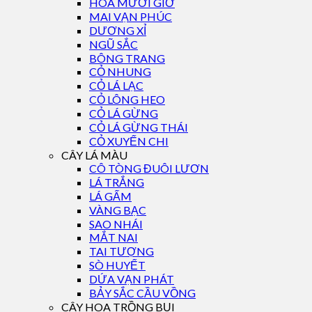
HOA MƯỜI GIỜ
MAI VẠN PHÚC
DƯƠNG XỈ
NGŨ SẮC
BÔNG TRANG
CỎ NHUNG
CỎ LÁ LẠC
CỎ LÔNG HEO
CỎ LÁ GỪNG
CỎ LÁ GỪNG THÁI
CỎ XUYẾN CHI
CÂY LÁ MÀU
CÔ TÒNG ĐUÔI LƯƠN
LÁ TRẮNG
LÁ GẤM
VÀNG BẠC
SAO NHÁI
MẮT NAI
TAI TƯỢNG
SÒ HUYẾT
DỨA VẠN PHÁT
BẢY SẮC CẦU VỒNG
CÂY HOA TRỒNG BỤI