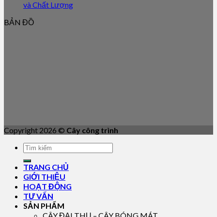
và Chất Lượng
BẢN ĐỒ
Copyright 2026 ©
Cây công trình
TRANG CHỦ
GIỚI THIỆU
HOẠT ĐỘNG
TƯ VẤN
SẢN PHẨM
CÂY ĐẠI THỤ – CÂY BÓNG MÁT