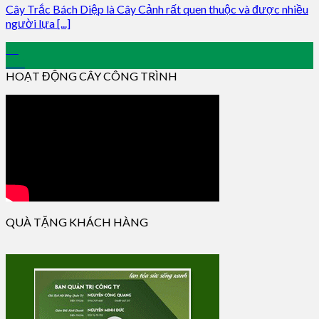
Cây Trắc Bách Diệp là Cây Cảnh rất quen thuộc và được nhiều
người lựa [...]
23
Oct
HOẠT ĐỘNG CÂY CÔNG TRÌNH
QUÀ TẶNG KHÁCH HÀNG