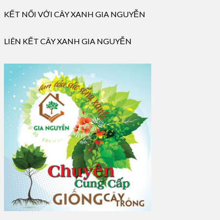
KẾT NỐI VỚI CÂY XANH GIA NGUYỄN
LIÊN KẾT CÂY XANH GIA NGUYỄN