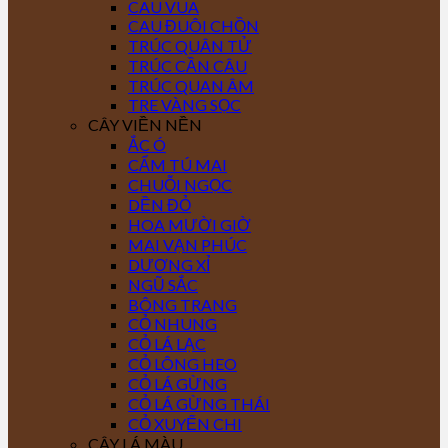
CAU VUA
CAU ĐUÔI CHỒN
TRÚC QUÂN TỬ
TRÚC CẦN CÂU
TRÚC QUAN ÂM
TRE VÀNG SỌC
CÂY VIỀN NỀN
ẮC Ó
CẨM TÚ MAI
CHUỖI NGỌC
DỀN ĐỎ
HOA MƯỜI GIỜ
MAI VẠN PHÚC
DƯƠNG XỈ
NGŨ SẮC
BÔNG TRANG
CỎ NHUNG
CỎ LÁ LẠC
CỎ LÔNG HEO
CỎ LÁ GỪNG
CỎ LÁ GỪNG THÁI
CỎ XUYẾN CHI
CÂY LÁ MÀU