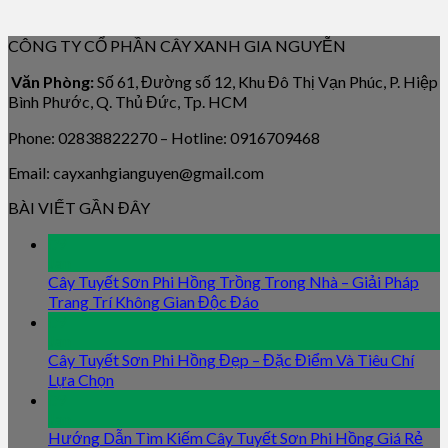
CÔNG TY CỔ PHẦN CÂY XANH GIA NGUYỄN
Văn Phòng:
Số 61, Đường số 12, Khu Đô Thị Vạn Phúc, P. Hiệp
Bình Phước, Q. Thủ Đức, Tp. HCM
Phone: 02838822270 – Hotline: 0916709468
Email: cayxanhgianguyen@gmail.com
BÀI VIẾT GẦN ĐÂY
09
Jan
Cây Tuyết Sơn Phi Hồng Trồng Trong Nhà – Giải Pháp
Trang Trí Không Gian Độc Đáo
09
Jan
Cây Tuyết Sơn Phi Hồng Đẹp – Đặc Điểm Và Tiêu Chí
Lựa Chọn
09
Jan
Hướng Dẫn Tìm Kiếm Cây Tuyết Sơn Phi Hồng Giá Rẻ