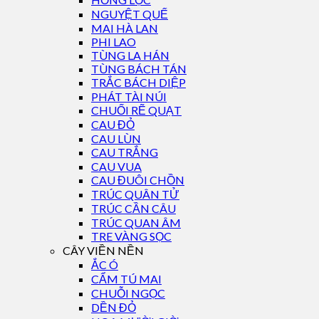
NGUYỆT QUẾ
MAI HÀ LAN
PHI LAO
TÙNG LA HÁN
TÙNG BÁCH TÁN
TRẮC BÁCH DIỆP
PHÁT TÀI NÚI
CHUỐI RẼ QUẠT
CAU ĐỎ
CAU LÙN
CAU TRẮNG
CAU VUA
CAU ĐUÔI CHỒN
TRÚC QUÂN TỬ
TRÚC CẦN CÂU
TRÚC QUAN ÂM
TRE VÀNG SỌC
CÂY VIỀN NỀN
ẮC Ó
CẨM TÚ MAI
CHUỖI NGỌC
DỀN ĐỎ