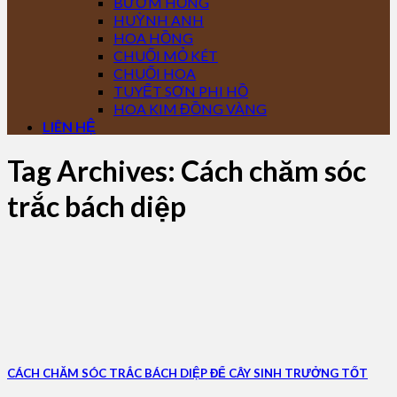
BƯỚM HỒNG
HUỲNH ANH
HOA HỒNG
CHUỐI MỎ KÉT
CHUỐI HOA
TUYẾT SƠN PHI HỒ
HOA KIM ĐỒNG VÀNG
LIÊN HỆ
Tag Archives:
Cách chăm sóc
trắc bách diệp
CÁCH CHĂM SÓC TRẮC BÁCH DIỆP ĐỂ CÂY SINH TRƯỞNG TỐT