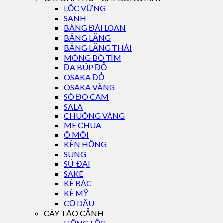
LỘC VỪNG
SANH
BÀNG ĐÀI LOAN
BẰNG LĂNG
BẰNG LĂNG THÁI
MÓNG BÒ TÍM
ĐA BÚP ĐỎ
OSAKA ĐỎ
OSAKA VÀNG
SÒ ĐO CAM
SALA
CHUÔNG VÀNG
ME CHUA
Ô MÔI
KÈN HỒNG
SUNG
SỨ ĐẠI
SAKE
KÈ BẠC
KÈ MỸ
CỌ DẦU
CÂY TẠO CẢNH
HỒNG LỘC