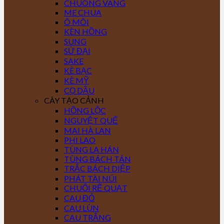
CHUÔNG VÀNG
ME CHUA
Ô MÔI
KÈN HỒNG
SUNG
SỨ ĐẠI
SAKE
KÈ BẠC
KÈ MỸ
CỌ DẦU
CÂY TẠO CẢNH
HỒNG LỘC
NGUYỆT QUẾ
MAI HÀ LAN
PHI LAO
TÙNG LA HÁN
TÙNG BÁCH TÁN
TRẮC BÁCH DIỆP
PHÁT TÀI NÚI
CHUỐI RẼ QUẠT
CAU ĐỎ
CAU LÙN
CAU TRẮNG