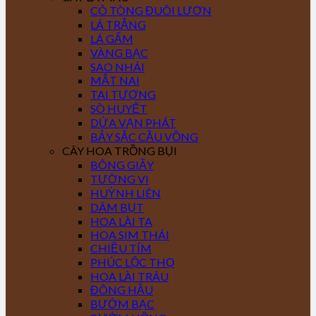
CÔ TÒNG ĐUÔI LƯƠN
LÁ TRẮNG
LÁ GẤM
VÀNG BẠC
SAO NHÁI
MẮT NAI
TAI TƯỢNG
SÒ HUYẾT
DỨA VẠN PHÁT
BẢY SẮC CẦU VỒNG
CÂY HOA TRỒNG BỤI
BÔNG GIẤY
TƯỜNG VI
HUỲNH LIÊN
DÂM BỤT
HOA LÀI TA
HOA SIM THÁI
CHIỀU TÍM
PHÚC LỘC THỌ
HOA LÀI TRÂU
ĐÔNG HẦU
BƯỚM BẠC