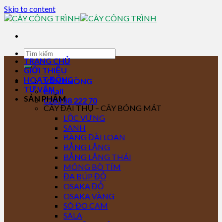
Skip to content
TRANG CHỦ
GIỚI THIỆU
HOẠT ĐỘNG
VĂN PHÒNG
TƯ VẤN
Email
SẢN PHẨM
0283 88 222 70
CÂY ĐẠI THỤ – CÂY BÓNG MÁT
LỘC VỪNG
SANH
BÀNG ĐÀI LOAN
BẰNG LĂNG
BẰNG LĂNG THÁI
MÓNG BÒ TÍM
ĐA BÚP ĐỎ
OSAKA ĐỎ
OSAKA VÀNG
SÒ ĐO CAM
SALA