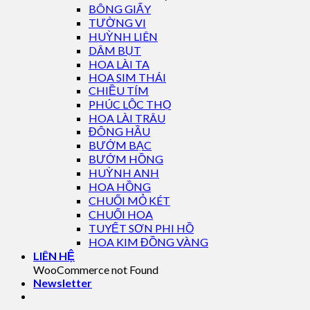
BÔNG GIẤY
TƯỜNG VI
HUỲNH LIÊN
DÂM BỤT
HOA LÀI TA
HOA SIM THÁI
CHIỀU TÍM
PHÚC LỘC THỌ
HOA LÀI TRÂU
ĐÔNG HẦU
BƯỚM BẠC
BƯỚM HỒNG
HUỲNH ANH
HOA HỒNG
CHUỐI MỎ KÉT
CHUỐI HOA
TUYẾT SƠN PHI HỒ
HOA KIM ĐỒNG VÀNG
LIÊN HỆ
WooCommerce not Found
Newsletter