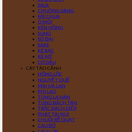
SALA
CHUÔNG VÀNG
ME CHUA
Ô MÔI
KÈN HỒNG
SUNG
SỨ ĐẠI
SAKE
KÈ BẠC
KÈ MỸ
CỌ DẦU
CÂY TẠO CẢNH
HỒNG LỘC
NGUYỆT QUẾ
MAI HÀ LAN
PHI LAO
TÙNG LA HÁN
TÙNG BÁCH TÁN
TRẮC BÁCH DIỆP
PHÁT TÀI NÚI
CHUỐI RẼ QUẠT
CAU ĐỎ
CAU LÙN