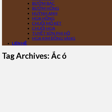
BƯỚM BẠC
BƯỚM HỒNG
HUỲNH ANH
HOA HỒNG
CHUỐI MỎ KÉT
CHUỐI HOA
TUYẾT SƠN PHI HỒ
HOA KIM ĐỒNG VÀNG
LIÊN HỆ
Tag Archives:
Ắc ó