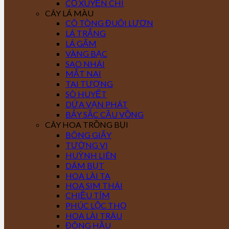
CỎ XUYẾN CHI
CÂY LÁ MÀU
CÔ TÒNG ĐUÔI LƯƠN
LÁ TRẮNG
LÁ GẤM
VÀNG BẠC
SAO NHÁI
MẮT NAI
TAI TƯỢNG
SÒ HUYẾT
DỨA VẠN PHÁT
BẢY SẮC CẦU VỒNG
CÂY HOA TRỒNG BỤI
BÔNG GIẤY
TƯỜNG VI
HUỲNH LIÊN
DÂM BỤT
HOA LÀI TA
HOA SIM THÁI
CHIỀU TÍM
PHÚC LỘC THỌ
HOA LÀI TRÂU
ĐÔNG HẦU