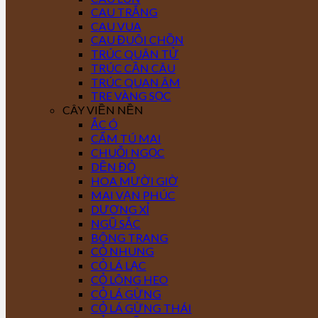
CAU TRẮNG
CAU VUA
CAU ĐUÔI CHỒN
TRÚC QUÂN TỬ
TRÚC CẦN CÂU
TRÚC QUAN ÂM
TRE VÀNG SỌC
CÂY VIỀN NỀN
ẮC Ó
CẨM TÚ MAI
CHUỖI NGỌC
DỀN ĐỎ
HOA MƯỜI GIỜ
MAI VẠN PHÚC
DƯƠNG XỈ
NGŨ SẮC
BÔNG TRANG
CỎ NHUNG
CỎ LÁ LẠC
CỎ LÔNG HEO
CỎ LÁ GỪNG
CỎ LÁ GỪNG THÁI