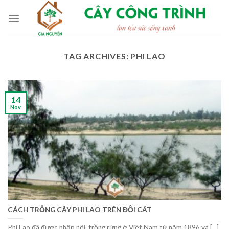
Skip
to
content
TAG ARCHIVES:
PHI LAO
14
Nov
CÁCH TRỒNG CÂY PHI LAO TRÊN ĐỒI CÁT
Phi Lao đã được nhập nội, trồng rừng ở Việt Nam từ năm 1896 và [...]