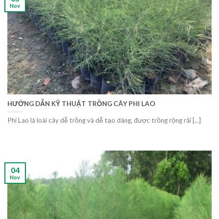
Nov
HƯỚNG DẪN KỸ THUẬT TRỒNG CÂY PHI LAO
Phi Lao là loài cây dễ trồng và dễ tạo dáng, được trồng rộng rãi [...]
04
Nov