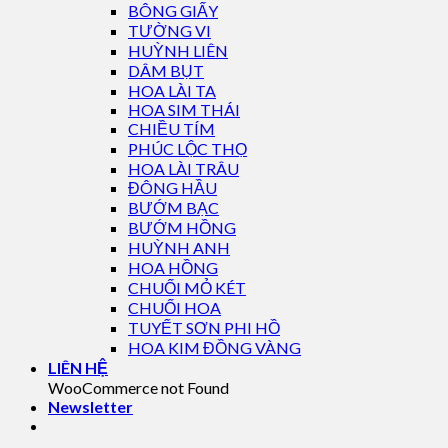
BÔNG GIẤY
TƯỜNG VI
HUỲNH LIÊN
DÂM BỤT
HOA LÀI TA
HOA SIM THÁI
CHIỀU TÍM
PHÚC LỘC THỌ
HOA LÀI TRÂU
ĐÔNG HẦU
BƯỚM BẠC
BƯỚM HỒNG
HUỲNH ANH
HOA HỒNG
CHUỐI MỎ KÉT
CHUỐI HOA
TUYẾT SƠN PHI HỒ
HOA KIM ĐỒNG VÀNG
LIÊN HỆ
WooCommerce not Found
Newsletter