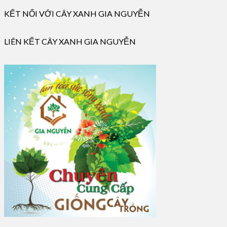
KẾT NỐI VỚI CÂY XANH GIA NGUYỄN
LIÊN KẾT CÂY XANH GIA NGUYỄN