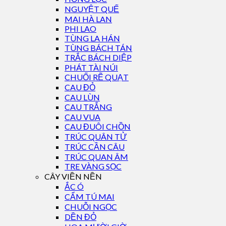
NGUYỆT QUẾ
MAI HÀ LAN
PHI LAO
TÙNG LA HÁN
TÙNG BÁCH TÁN
TRẮC BÁCH DIỆP
PHÁT TÀI NÚI
CHUỐI RẼ QUẠT
CAU ĐỎ
CAU LÙN
CAU TRẮNG
CAU VUA
CAU ĐUÔI CHỒN
TRÚC QUÂN TỬ
TRÚC CẦN CÂU
TRÚC QUAN ÂM
TRE VÀNG SỌC
CÂY VIỀN NỀN
ẮC Ó
CẨM TÚ MAI
CHUỖI NGỌC
DỀN ĐỎ