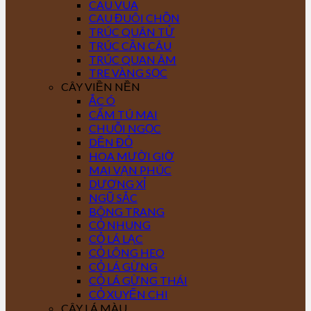
CAU VUA
CAU ĐUÔI CHỒN
TRÚC QUÂN TỬ
TRÚC CẦN CÂU
TRÚC QUAN ÂM
TRE VÀNG SỌC
CÂY VIỀN NỀN
ẮC Ó
CẨM TÚ MAI
CHUỖI NGỌC
DỀN ĐỎ
HOA MƯỜI GIỜ
MAI VẠN PHÚC
DƯƠNG XỈ
NGŨ SẮC
BÔNG TRANG
CỎ NHUNG
CỎ LÁ LẠC
CỎ LÔNG HEO
CỎ LÁ GỪNG
CỎ LÁ GỪNG THÁI
CỎ XUYẾN CHI
CÂY LÁ MÀU