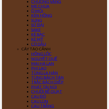
CHUÔNG VÀNG
ME CHUA
Ô MÔI
KÈN HỒNG
SUNG
SỨ ĐẠI
SAKE
KÈ BẠC
KÈ MỸ
CỌ DẦU
CÂY TẠO CẢNH
HỒNG LỘC
NGUYỆT QUẾ
MAI HÀ LAN
PHI LAO
TÙNG LA HÁN
TÙNG BÁCH TÁN
TRẮC BÁCH DIỆP
PHÁT TÀI NÚI
CHUỐI RẼ QUẠT
CAU ĐỎ
CAU LÙN
CAU TRẮNG