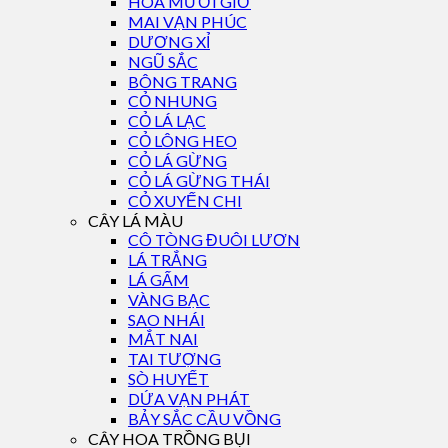
HOA MƯỜI GIỜ
MAI VẠN PHÚC
DƯƠNG XỈ
NGŨ SẮC
BÔNG TRANG
CỎ NHUNG
CỎ LÁ LẠC
CỎ LÔNG HEO
CỎ LÁ GỪNG
CỎ LÁ GỪNG THÁI
CỎ XUYẾN CHI
CÂY LÁ MÀU
CÔ TÒNG ĐUÔI LƯƠN
LÁ TRẮNG
LÁ GẤM
VÀNG BẠC
SAO NHÁI
MẮT NAI
TAI TƯỢNG
SÒ HUYẾT
DỨA VẠN PHÁT
BẢY SẮC CẦU VỒNG
CÂY HOA TRỒNG BỤI