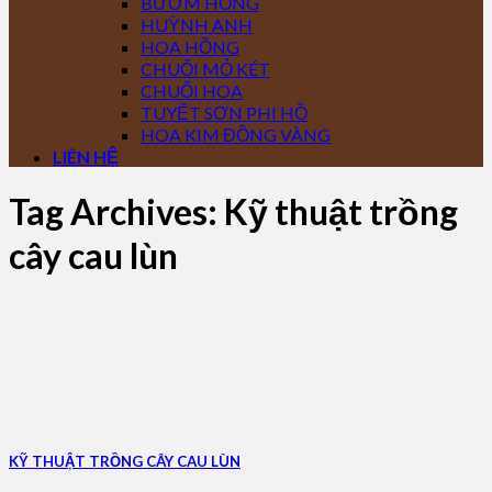
BƯỚM HỒNG
HUỲNH ANH
HOA HỒNG
CHUỐI MỎ KÉT
CHUỐI HOA
TUYẾT SƠN PHI HỒ
HOA KIM ĐỒNG VÀNG
LIÊN HỆ
Tag Archives:
Kỹ thuật trồng
cây cau lùn
KỸ THUẬT TRỒNG CÂY CAU LÙN