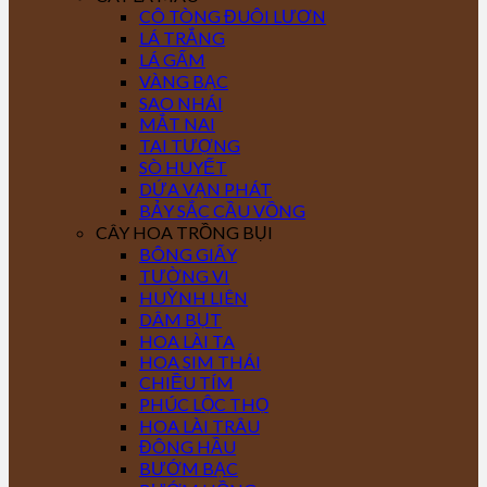
CÔ TÒNG ĐUÔI LƯƠN
LÁ TRẮNG
LÁ GẤM
VÀNG BẠC
SAO NHÁI
MẮT NAI
TAI TƯỢNG
SÒ HUYẾT
DỨA VẠN PHÁT
BẢY SẮC CẦU VỒNG
CÂY HOA TRỒNG BỤI
BÔNG GIẤY
TƯỜNG VI
HUỲNH LIÊN
DÂM BỤT
HOA LÀI TA
HOA SIM THÁI
CHIỀU TÍM
PHÚC LỘC THỌ
HOA LÀI TRÂU
ĐÔNG HẦU
BƯỚM BẠC