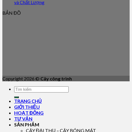
và Chất Lượng
BẢN ĐỒ
Copyright 2026 ©
Cây công trình
TRANG CHỦ
GIỚI THIỆU
HOẠT ĐỘNG
TƯ VẤN
SẢN PHẨM
CÂY ĐẠI THỤ – CÂY BÓNG MÁT