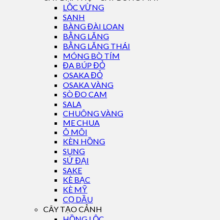
LỘC VỪNG
SANH
BÀNG ĐÀI LOAN
BẰNG LĂNG
BẰNG LĂNG THÁI
MÓNG BÒ TÍM
ĐA BÚP ĐỎ
OSAKA ĐỎ
OSAKA VÀNG
SÒ ĐO CAM
SALA
CHUÔNG VÀNG
ME CHUA
Ô MÔI
KÈN HỒNG
SUNG
SỨ ĐẠI
SAKE
KÈ BẠC
KÈ MỸ
CỌ DẦU
CÂY TẠO CẢNH
HỒNG LỘC