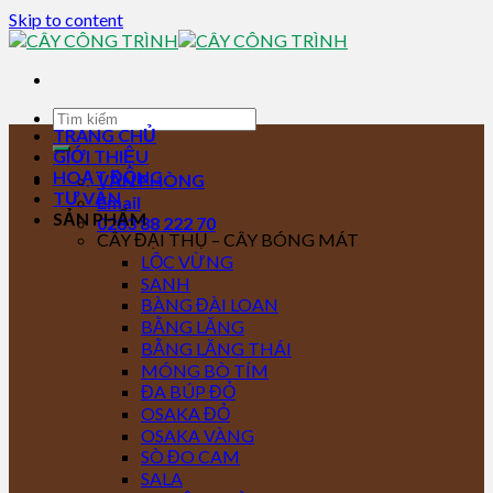
Skip to content
TRANG CHỦ
GIỚI THIỆU
HOẠT ĐỘNG
VĂN PHÒNG
TƯ VẤN
Email
SẢN PHẨM
0283 88 222 70
CÂY ĐẠI THỤ – CÂY BÓNG MÁT
LỘC VỪNG
SANH
BÀNG ĐÀI LOAN
BẰNG LĂNG
BẰNG LĂNG THÁI
MÓNG BÒ TÍM
ĐA BÚP ĐỎ
OSAKA ĐỎ
OSAKA VÀNG
SÒ ĐO CAM
SALA