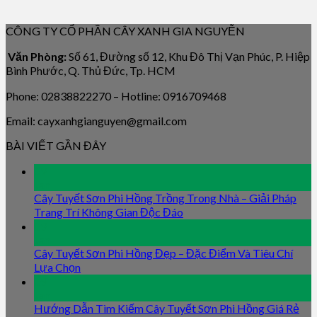
CÔNG TY CỔ PHẦN CÂY XANH GIA NGUYỄN
Văn Phòng:
Số 61, Đường số 12, Khu Đô Thị Vạn Phúc, P. Hiệp
Bình Phước, Q. Thủ Đức, Tp. HCM
Phone: 02838822270 – Hotline: 0916709468
Email: cayxanhgianguyen@gmail.com
BÀI VIẾT GẦN ĐÂY
09
Jan
Cây Tuyết Sơn Phi Hồng Trồng Trong Nhà – Giải Pháp
Trang Trí Không Gian Độc Đáo
09
Jan
Cây Tuyết Sơn Phi Hồng Đẹp – Đặc Điểm Và Tiêu Chí
Lựa Chọn
09
Jan
Hướng Dẫn Tìm Kiếm Cây Tuyết Sơn Phi Hồng Giá Rẻ