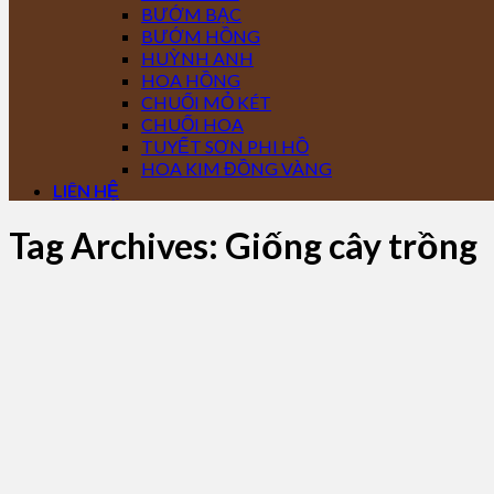
BƯỚM BẠC
BƯỚM HỒNG
HUỲNH ANH
HOA HỒNG
CHUỐI MỎ KÉT
CHUỐI HOA
TUYẾT SƠN PHI HỒ
HOA KIM ĐỒNG VÀNG
LIÊN HỆ
Tag Archives:
Giống cây trồng