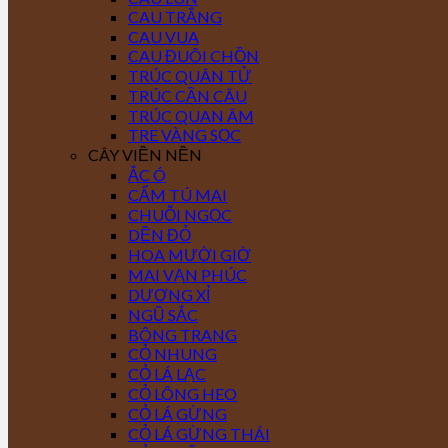
CAU TRẮNG
CAU VUA
CAU ĐUÔI CHỒN
TRÚC QUÂN TỬ
TRÚC CẦN CÂU
TRÚC QUAN ÂM
TRE VÀNG SỌC
CÂY VIỀN NỀN
ẮC Ó
CẨM TÚ MAI
CHUỖI NGỌC
DỀN ĐỎ
HOA MƯỜI GIỜ
MAI VẠN PHÚC
DƯƠNG XỈ
NGŨ SẮC
BÔNG TRANG
CỎ NHUNG
CỎ LÁ LẠC
CỎ LÔNG HEO
CỎ LÁ GỪNG
CỎ LÁ GỪNG THÁI