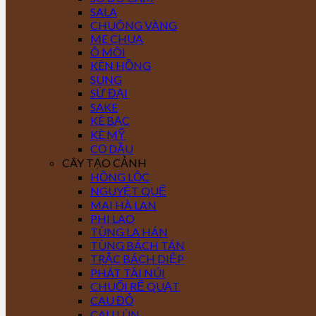
SALA
CHUÔNG VÀNG
ME CHUA
Ô MÔI
KÈN HỒNG
SUNG
SỨ ĐẠI
SAKE
KÈ BẠC
KÈ MỸ
CỌ DẦU
CÂY TẠO CẢNH
HỒNG LỘC
NGUYỆT QUẾ
MAI HÀ LAN
PHI LAO
TÙNG LA HÁN
TÙNG BÁCH TÁN
TRẮC BÁCH DIỆP
PHÁT TÀI NÚI
CHUỐI RẼ QUẠT
CAU ĐỎ
CAU LÙN