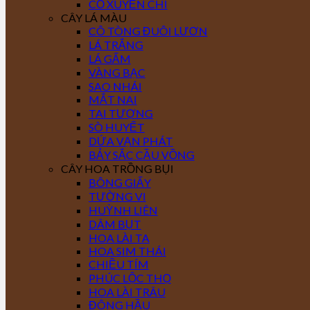
CỎ XUYẾN CHI
CÂY LÁ MÀU
CÔ TÒNG ĐUÔI LƯƠN
LÁ TRẮNG
LÁ GẤM
VÀNG BẠC
SAO NHÁI
MẮT NAI
TAI TƯỢNG
SÒ HUYẾT
DỨA VẠN PHÁT
BẢY SẮC CẦU VỒNG
CÂY HOA TRỒNG BỤI
BÔNG GIẤY
TƯỜNG VI
HUỲNH LIÊN
DÂM BỤT
HOA LÀI TA
HOA SIM THÁI
CHIỀU TÍM
PHÚC LỘC THỌ
HOA LÀI TRÂU
ĐÔNG HẦU