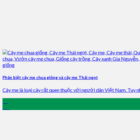
Phân biệt cây me chua giống và cây me Thái ngọt
Cây me là loại cây rất quen thuộc với người dân Việt Nam. Tuy nhi
03
Jan