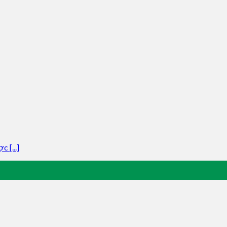
 [...]