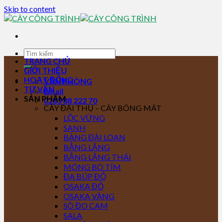
Skip to content
TRANG CHỦ
GIỚI THIỆU
HOẠT ĐỘNG
VĂN PHÒNG
TƯ VẤN
Email
SẢN PHẨM
0283 88 222 70
CÂY ĐẠI THỤ – CÂY BÓNG MÁT
LỘC VỪNG
SANH
BÀNG ĐÀI LOAN
BẰNG LĂNG
BẰNG LĂNG THÁI
MÓNG BÒ TÍM
ĐA BÚP ĐỎ
OSAKA ĐỎ
OSAKA VÀNG
SÒ ĐO CAM
SALA