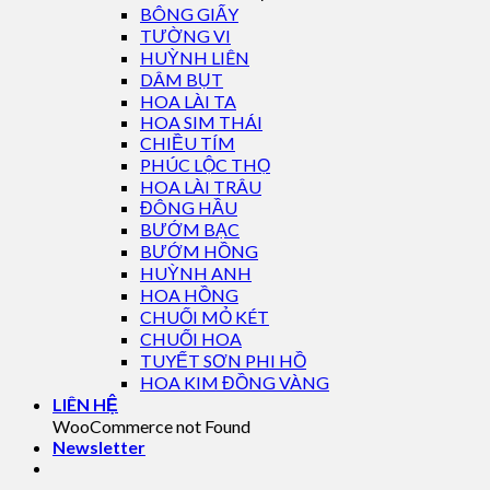
BÔNG GIẤY
TƯỜNG VI
HUỲNH LIÊN
DÂM BỤT
HOA LÀI TA
HOA SIM THÁI
CHIỀU TÍM
PHÚC LỘC THỌ
HOA LÀI TRÂU
ĐÔNG HẦU
BƯỚM BẠC
BƯỚM HỒNG
HUỲNH ANH
HOA HỒNG
CHUỐI MỎ KÉT
CHUỐI HOA
TUYẾT SƠN PHI HỒ
HOA KIM ĐỒNG VÀNG
LIÊN HỆ
WooCommerce not Found
Newsletter