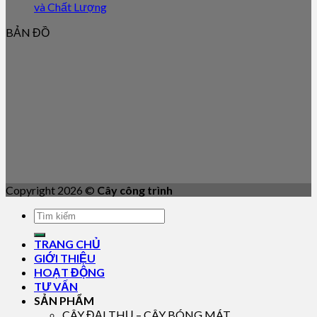
và Chất Lượng
BẢN ĐỒ
Copyright 2026 ©
Cây công trình
TRANG CHỦ
GIỚI THIỆU
HOẠT ĐỘNG
TƯ VẤN
SẢN PHẨM
CÂY ĐẠI THỤ – CÂY BÓNG MÁT