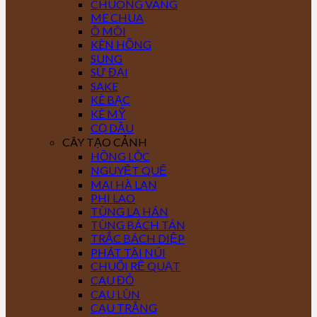
CHUÔNG VÀNG
ME CHUA
Ô MÔI
KÈN HỒNG
SUNG
SỨ ĐẠI
SAKE
KÈ BẠC
KÈ MỸ
CỌ DẦU
CÂY TẠO CẢNH
HỒNG LỘC
NGUYỆT QUẾ
MAI HÀ LAN
PHI LAO
TÙNG LA HÁN
TÙNG BÁCH TÁN
TRẮC BÁCH DIỆP
PHÁT TÀI NÚI
CHUỐI RẼ QUẠT
CAU ĐỎ
CAU LÙN
CAU TRẮNG