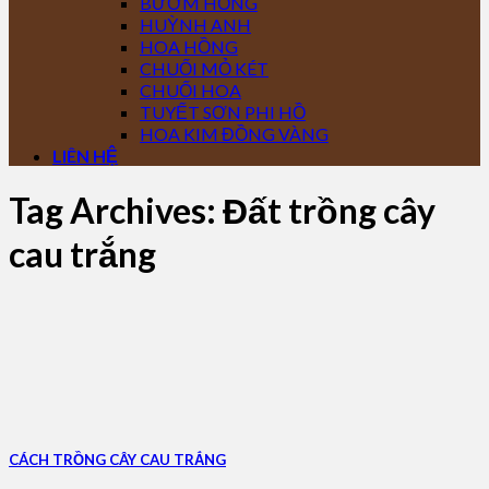
BƯỚM HỒNG
HUỲNH ANH
HOA HỒNG
CHUỐI MỎ KÉT
CHUỐI HOA
TUYẾT SƠN PHI HỒ
HOA KIM ĐỒNG VÀNG
LIÊN HỆ
Tag Archives:
Đất trồng cây
cau trắng
CÁCH TRỒNG CÂY CAU TRẮNG