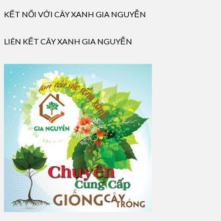
KẾT NỐI VỚI CÂY XANH GIA NGUYỄN
LIÊN KẾT CÂY XANH GIA NGUYỄN