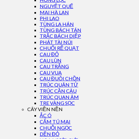
NGUYỆT QUẾ
MAI HÀ LAN
PHI LAO
TÙNG LA HÁN
TÙNG BÁCH TÁN
TRẮC BÁCH DIỆP
PHÁT TÀI NÚI
CHUỐI RẼ QUẠT
CAU ĐỎ
CAU LÙN
CAU TRẮNG
CAU VUA
CAU ĐUÔI CHỒN
TRÚC QUÂN TỬ
TRÚC CẦN CÂU
TRÚC QUAN ÂM
TRE VÀNG SỌC
CÂY VIỀN NỀN
ẮC Ó
CẨM TÚ MAI
CHUỖI NGỌC
DỀN ĐỎ