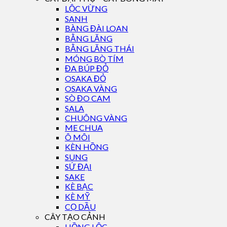
LỘC VỪNG
SANH
BÀNG ĐÀI LOAN
BẰNG LĂNG
BẰNG LĂNG THÁI
MÓNG BÒ TÍM
ĐA BÚP ĐỎ
OSAKA ĐỎ
OSAKA VÀNG
SÒ ĐO CAM
SALA
CHUÔNG VÀNG
ME CHUA
Ô MÔI
KÈN HỒNG
SUNG
SỨ ĐẠI
SAKE
KÈ BẠC
KÈ MỸ
CỌ DẦU
CÂY TẠO CẢNH
HỒNG LỘC