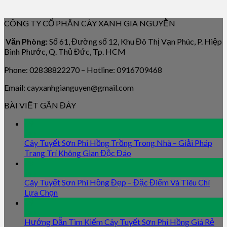
CÔNG TY CỔ PHẦN CÂY XANH GIA NGUYỄN
Văn Phòng:
Số 61, Đường số 12, Khu Đô Thị Vạn Phúc, P. Hiệp
Bình Phước, Q. Thủ Đức, Tp. HCM
Phone: 02838822270 – Hotline: 0916709468
Email: cayxanhgianguyen@gmail.com
BÀI VIẾT GẦN ĐÂY
09
Jan
Cây Tuyết Sơn Phi Hồng Trồng Trong Nhà – Giải Pháp
Trang Trí Không Gian Độc Đáo
09
Jan
Cây Tuyết Sơn Phi Hồng Đẹp – Đặc Điểm Và Tiêu Chí
Lựa Chọn
09
Jan
Hướng Dẫn Tìm Kiếm Cây Tuyết Sơn Phi Hồng Giá Rẻ