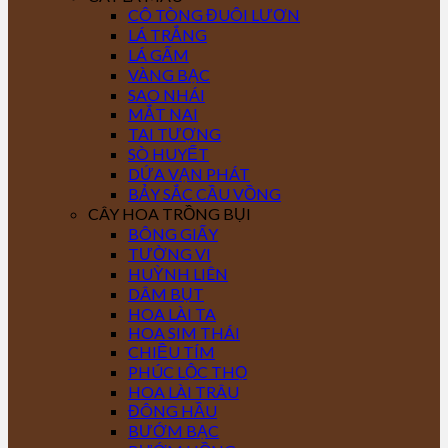
CÔ TÒNG ĐUÔI LƯƠN
LÁ TRẮNG
LÁ GẤM
VÀNG BẠC
SAO NHÁI
MẮT NAI
TAI TƯỢNG
SÒ HUYẾT
DỨA VẠN PHÁT
BẢY SẮC CẦU VỒNG
CÂY HOA TRỒNG BỤI
BÔNG GIẤY
TƯỜNG VI
HUỲNH LIÊN
DÂM BỤT
HOA LÀI TA
HOA SIM THÁI
CHIỀU TÍM
PHÚC LỘC THỌ
HOA LÀI TRÂU
ĐÔNG HẦU
BƯỚM BẠC