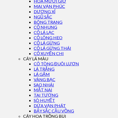
HOA MƯỜI GIỜ
MAI VẠN PHÚC
DƯƠNG XỈ
NGŨ SẮC
BÔNG TRANG
CỎ NHUNG
CỎ LÁ LẠC
CỎ LÔNG HEO
CỎ LÁ GỪNG
CỎ LÁ GỪNG THÁI
CỎ XUYẾN CHI
CÂY LÁ MÀU
CÔ TÒNG ĐUÔI LƯƠN
LÁ TRẮNG
LÁ GẤM
VÀNG BẠC
SAO NHÁI
MẮT NAI
TAI TƯỢNG
SÒ HUYẾT
DỨA VẠN PHÁT
BẢY SẮC CẦU VỒNG
CÂY HOA TRỒNG BỤI