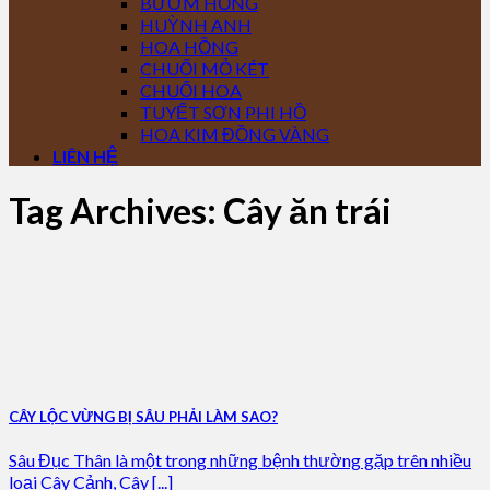
BƯỚM HỒNG
HUỲNH ANH
HOA HỒNG
CHUỐI MỎ KÉT
CHUỐI HOA
TUYẾT SƠN PHI HỒ
HOA KIM ĐỒNG VÀNG
LIÊN HỆ
Tag Archives:
Cây ăn trái
CÂY LỘC VỪNG BỊ SÂU PHẢI LÀM SAO?
Sâu Đục Thân là một trong những bệnh thường gặp trên nhiều
loại Cây Cảnh, Cây [...]