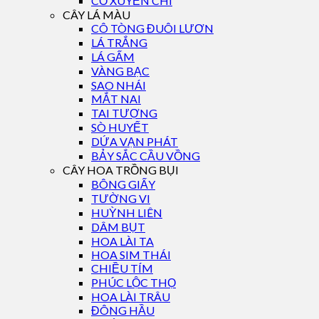
CỎ XUYẾN CHI
CÂY LÁ MÀU
CÔ TÒNG ĐUÔI LƯƠN
LÁ TRẮNG
LÁ GẤM
VÀNG BẠC
SAO NHÁI
MẮT NAI
TAI TƯỢNG
SÒ HUYẾT
DỨA VẠN PHÁT
BẢY SẮC CẦU VỒNG
CÂY HOA TRỒNG BỤI
BÔNG GIẤY
TƯỜNG VI
HUỲNH LIÊN
DÂM BỤT
HOA LÀI TA
HOA SIM THÁI
CHIỀU TÍM
PHÚC LỘC THỌ
HOA LÀI TRÂU
ĐÔNG HẦU