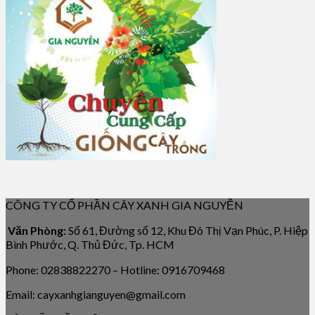
CÔNG TY CỔ PHẦN CÂY XANH GIA NGUYỄN
Văn Phòng:
Số 61, Đường số 12, Khu Đô Thị Vạn Phúc, P. Hiệp
Bình Phước, Q. Thủ Đức, Tp. HCM
Phone: 02838822270 – Hotline: 0916709468
Email: cayxanhgianguyen@gmail.com