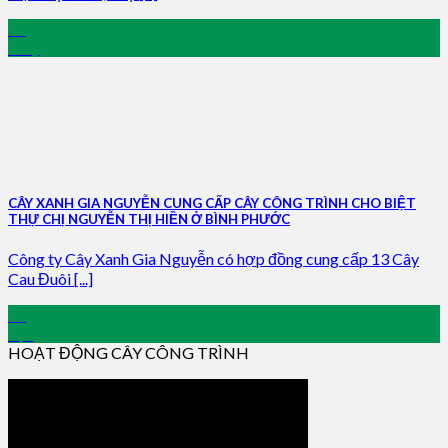
22
May
CÂY XANH GIA NGUYỄN CUNG CẤP CÂY CÔNG TRÌNH CHO BIỆT
THỰ CHỊ NGUYỄN THỊ HIỀN Ở BÌNH PHƯỚC
Công ty Cây Xanh Gia Nguyễn có hợp đồng cung cấp 13 Cây
Cau Đuôi [...]
05
Apr
HOẠT ĐỘNG CÂY CÔNG TRÌNH