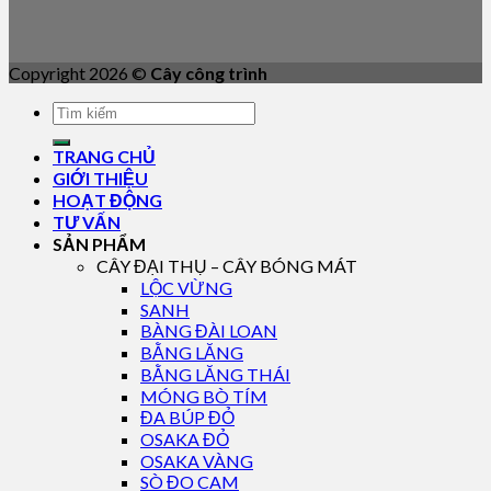
Copyright 2026 ©
Cây công trình
TRANG CHỦ
GIỚI THIỆU
HOẠT ĐỘNG
TƯ VẤN
SẢN PHẨM
CÂY ĐẠI THỤ – CÂY BÓNG MÁT
LỘC VỪNG
SANH
BÀNG ĐÀI LOAN
BẰNG LĂNG
BẰNG LĂNG THÁI
MÓNG BÒ TÍM
ĐA BÚP ĐỎ
OSAKA ĐỎ
OSAKA VÀNG
SÒ ĐO CAM