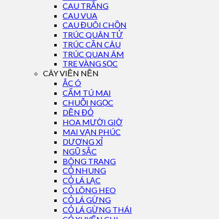
CAU TRẮNG
CAU VUA
CAU ĐUÔI CHỒN
TRÚC QUÂN TỬ
TRÚC CẦN CÂU
TRÚC QUAN ÂM
TRE VÀNG SỌC
CÂY VIỀN NỀN
ẮC Ó
CẨM TÚ MAI
CHUỖI NGỌC
DỀN ĐỎ
HOA MƯỜI GIỜ
MAI VẠN PHÚC
DƯƠNG XỈ
NGŨ SẮC
BÔNG TRANG
CỎ NHUNG
CỎ LÁ LẠC
CỎ LÔNG HEO
CỎ LÁ GỪNG
CỎ LÁ GỪNG THÁI