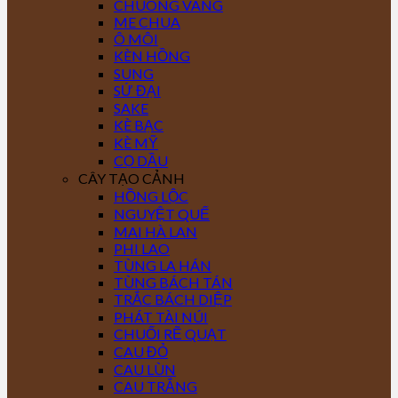
CHUÔNG VÀNG
ME CHUA
Ô MÔI
KÈN HỒNG
SUNG
SỨ ĐẠI
SAKE
KÈ BẠC
KÈ MỸ
CỌ DẦU
CÂY TẠO CẢNH
HỒNG LỘC
NGUYỆT QUẾ
MAI HÀ LAN
PHI LAO
TÙNG LA HÁN
TÙNG BÁCH TÁN
TRẮC BÁCH DIỆP
PHÁT TÀI NÚI
CHUỐI RẼ QUẠT
CAU ĐỎ
CAU LÙN
CAU TRẮNG