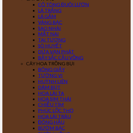
CÔ TÒNG ĐUÔI LƯƠN
LÁ TRẮNG
LÁ GẤM
VÀNG BẠC
SAO NHÁI
MẮT NAI
TAI TƯỢNG
SÒ HUYẾT
DỨA VẠN PHÁT
BẢY SẮC CẦU VỒNG
CÂY HOA TRỒNG BỤI
BÔNG GIẤY
TƯỜNG VI
HUỲNH LIÊN
DÂM BỤT
HOA LÀI TA
HOA SIM THÁI
CHIỀU TÍM
PHÚC LỘC THỌ
HOA LÀI TRÂU
ĐÔNG HẦU
BƯỚM BẠC