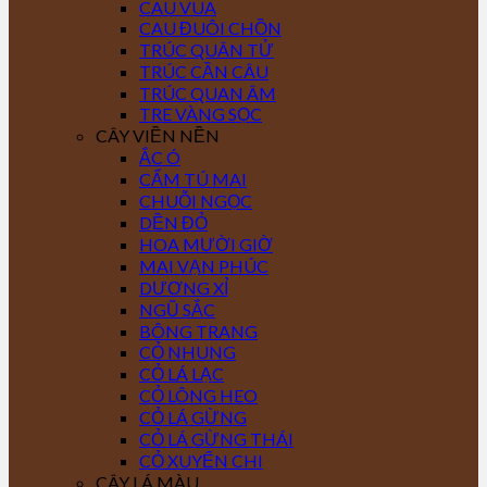
CAU VUA
CAU ĐUÔI CHỒN
TRÚC QUÂN TỬ
TRÚC CẦN CÂU
TRÚC QUAN ÂM
TRE VÀNG SỌC
CÂY VIỀN NỀN
ẮC Ó
CẨM TÚ MAI
CHUỖI NGỌC
DỀN ĐỎ
HOA MƯỜI GIỜ
MAI VẠN PHÚC
DƯƠNG XỈ
NGŨ SẮC
BÔNG TRANG
CỎ NHUNG
CỎ LÁ LẠC
CỎ LÔNG HEO
CỎ LÁ GỪNG
CỎ LÁ GỪNG THÁI
CỎ XUYẾN CHI
CÂY LÁ MÀU