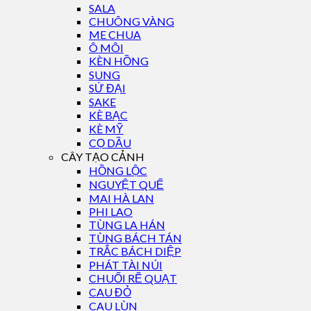
SALA
CHUÔNG VÀNG
ME CHUA
Ô MÔI
KÈN HỒNG
SUNG
SỨ ĐẠI
SAKE
KÈ BẠC
KÈ MỸ
CỌ DẦU
CÂY TẠO CẢNH
HỒNG LỘC
NGUYỆT QUẾ
MAI HÀ LAN
PHI LAO
TÙNG LA HÁN
TÙNG BÁCH TÁN
TRẮC BÁCH DIỆP
PHÁT TÀI NÚI
CHUỐI RẼ QUẠT
CAU ĐỎ
CAU LÙN