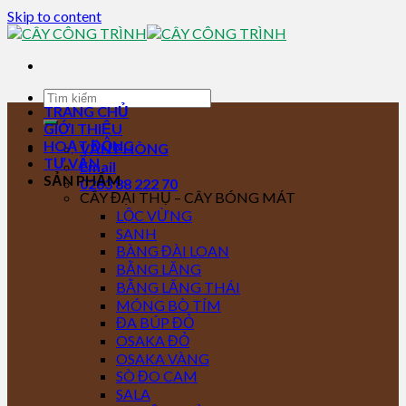
Skip to content
TRANG CHỦ
GIỚI THIỆU
HOẠT ĐỘNG
VĂN PHÒNG
TƯ VẤN
Email
SẢN PHẨM
0283 88 222 70
CÂY ĐẠI THỤ – CÂY BÓNG MÁT
LỘC VỪNG
SANH
BÀNG ĐÀI LOAN
BẰNG LĂNG
BẰNG LĂNG THÁI
MÓNG BÒ TÍM
ĐA BÚP ĐỎ
OSAKA ĐỎ
OSAKA VÀNG
SÒ ĐO CAM
SALA