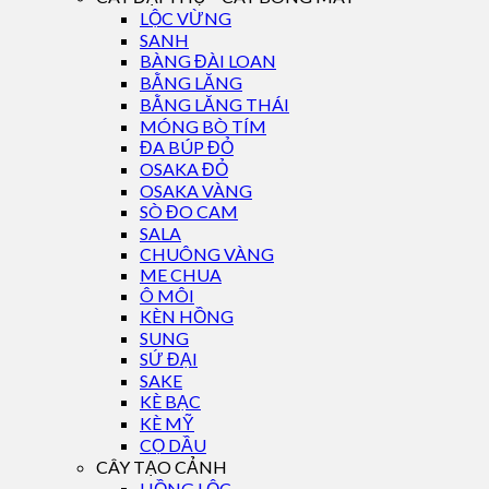
LỘC VỪNG
SANH
BÀNG ĐÀI LOAN
BẰNG LĂNG
BẰNG LĂNG THÁI
MÓNG BÒ TÍM
ĐA BÚP ĐỎ
OSAKA ĐỎ
OSAKA VÀNG
SÒ ĐO CAM
SALA
CHUÔNG VÀNG
ME CHUA
Ô MÔI
KÈN HỒNG
SUNG
SỨ ĐẠI
SAKE
KÈ BẠC
KÈ MỸ
CỌ DẦU
CÂY TẠO CẢNH
HỒNG LỘC