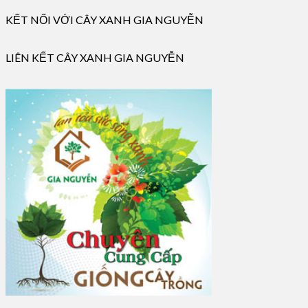
KẾT NỐI VỚI CÂY XANH GIA NGUYỄN
LIÊN KẾT CÂY XANH GIA NGUYỄN