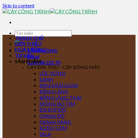
Skip to content
TRANG CHỦ
GIỚI THIỆU
HOẠT ĐỘNG
VĂN PHÒNG
TƯ VẤN
Email
SẢN PHẨM
0283 88 222 70
CÂY ĐẠI THỤ – CÂY BÓNG MÁT
LỘC VỪNG
SANH
BÀNG ĐÀI LOAN
BẰNG LĂNG
BẰNG LĂNG THÁI
MÓNG BÒ TÍM
ĐA BÚP ĐỎ
OSAKA ĐỎ
OSAKA VÀNG
SÒ ĐO CAM
SALA