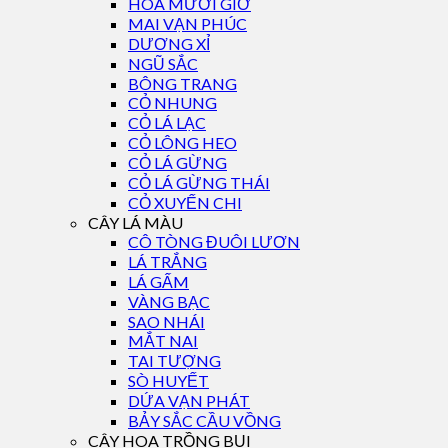
HOA MƯỜI GIỜ
MAI VẠN PHÚC
DƯƠNG XỈ
NGŨ SẮC
BÔNG TRANG
CỎ NHUNG
CỎ LÁ LẠC
CỎ LÔNG HEO
CỎ LÁ GỪNG
CỎ LÁ GỪNG THÁI
CỎ XUYẾN CHI
CÂY LÁ MÀU
CÔ TÒNG ĐUÔI LƯƠN
LÁ TRẮNG
LÁ GẤM
VÀNG BẠC
SAO NHÁI
MẮT NAI
TAI TƯỢNG
SÒ HUYẾT
DỨA VẠN PHÁT
BẢY SẮC CẦU VỒNG
CÂY HOA TRỒNG BỤI