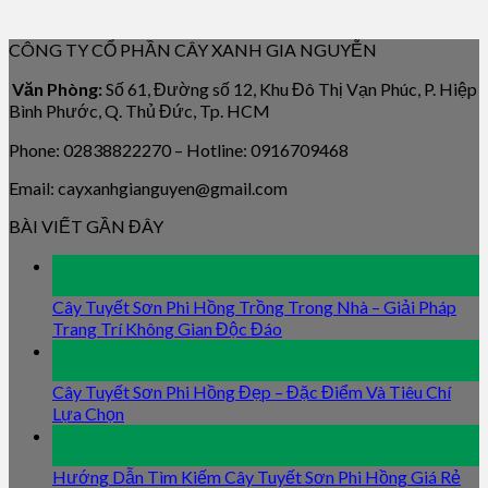
CÔNG TY CỔ PHẦN CÂY XANH GIA NGUYỄN
Văn Phòng:
Số 61, Đường số 12, Khu Đô Thị Vạn Phúc, P. Hiệp
Bình Phước, Q. Thủ Đức, Tp. HCM
Phone: 02838822270 – Hotline: 0916709468
Email: cayxanhgianguyen@gmail.com
BÀI VIẾT GẦN ĐÂY
09
Jan
Cây Tuyết Sơn Phi Hồng Trồng Trong Nhà – Giải Pháp
Trang Trí Không Gian Độc Đáo
09
Jan
Cây Tuyết Sơn Phi Hồng Đẹp – Đặc Điểm Và Tiêu Chí
Lựa Chọn
09
Jan
Hướng Dẫn Tìm Kiếm Cây Tuyết Sơn Phi Hồng Giá Rẻ