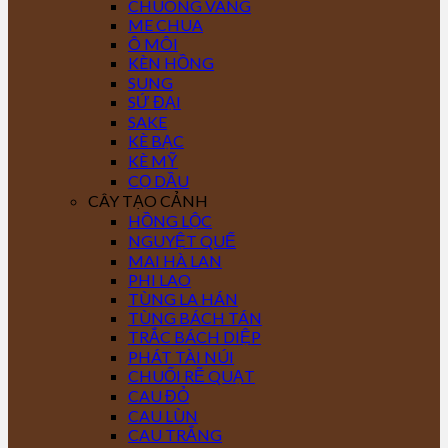
CHUÔNG VÀNG
ME CHUA
Ô MÔI
KÈN HỒNG
SUNG
SỨ ĐẠI
SAKE
KÈ BẠC
KÈ MỸ
CỌ DẦU
CÂY TẠO CẢNH
HỒNG LỘC
NGUYỆT QUẾ
MAI HÀ LAN
PHI LAO
TÙNG LA HÁN
TÙNG BÁCH TÁN
TRẮC BÁCH DIỆP
PHÁT TÀI NÚI
CHUỐI RẼ QUẠT
CAU ĐỎ
CAU LÙN
CAU TRẮNG