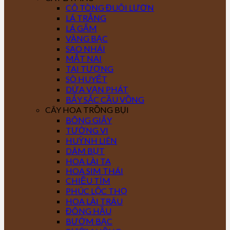
CÔ TÒNG ĐUÔI LƯƠN
LÁ TRẮNG
LÁ GẤM
VÀNG BẠC
SAO NHÁI
MẮT NAI
TAI TƯỢNG
SÒ HUYẾT
DỨA VẠN PHÁT
BẢY SẮC CẦU VỒNG
CÂY HOA TRỒNG BỤI
BÔNG GIẤY
TƯỜNG VI
HUỲNH LIÊN
DÂM BỤT
HOA LÀI TA
HOA SIM THÁI
CHIỀU TÍM
PHÚC LỘC THỌ
HOA LÀI TRÂU
ĐÔNG HẦU
BƯỚM BẠC