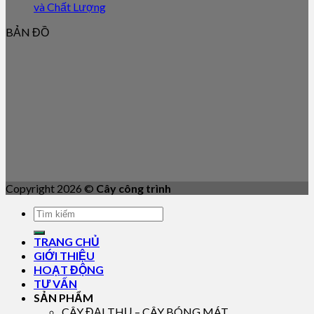
và Chất Lượng
BẢN ĐỒ
Copyright 2026 ©
Cây công trình
TRANG CHỦ
GIỚI THIỆU
HOẠT ĐỘNG
TƯ VẤN
SẢN PHẨM
CÂY ĐẠI THỤ – CÂY BÓNG MÁT