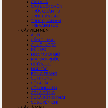
CAU VUA
CAU ĐUÔI CHỒN
TRÚC QUÂN TỬ
TRÚC CẦN CÂU
TRÚC QUAN ÂM
TRE VÀNG SỌC
CÂY VIỀN NỀN
ẮC Ó
CẨM TÚ MAI
CHUỖI NGỌC
DỀN ĐỎ
HOA MƯỜI GIỜ
MAI VẠN PHÚC
DƯƠNG XỈ
NGŨ SẮC
BÔNG TRANG
CỎ NHUNG
CỎ LÁ LẠC
CỎ LÔNG HEO
CỎ LÁ GỪNG
CỎ LÁ GỪNG THÁI
CỎ XUYẾN CHI
CÂY LÁ MÀU