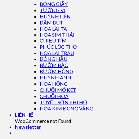
BÔNG GIẤY
TƯỜNG VI
HUỲNH LIÊN
DÂM BỤT
HOA LÀI TA
HOA SIM THÁI
CHIỀU TÍM
PHÚC LỘC THỌ
HOA LÀI TRÂU
ĐÔNG HẦU
BƯỚM BẠC
BƯỚM HỒNG
HUỲNH ANH
HOA HỒNG
CHUỐI MỎ KÉT
CHUỐI HOA
TUYẾT SƠN PHI HỒ
HOA KIM ĐỒNG VÀNG
LIÊN HỆ
WooCommerce not Found
Newsletter