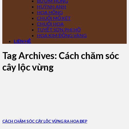
BƯỚM HỒNG
HUỲNH ANH
HOA HỒNG
CHUỐI MỎ KÉT
CHUỐI HOA
TUYẾT SƠN PHI HỒ
HOA KIM ĐỒNG VÀNG
LIÊN HỆ
Tag Archives:
Cách chăm sóc
cây lộc vừng
CÁCH CHĂM SÓC CÂY LỘC VỪNG RA HOA ĐẸP