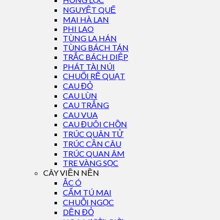
NGUYỆT QUẾ
MAI HÀ LAN
PHI LAO
TÙNG LA HÁN
TÙNG BÁCH TÁN
TRẮC BÁCH DIỆP
PHÁT TÀI NÚI
CHUỐI RẼ QUẠT
CAU ĐỎ
CAU LÙN
CAU TRẮNG
CAU VUA
CAU ĐUÔI CHỒN
TRÚC QUÂN TỬ
TRÚC CẦN CÂU
TRÚC QUAN ÂM
TRE VÀNG SỌC
CÂY VIỀN NỀN
ẮC Ó
CẨM TÚ MAI
CHUỖI NGỌC
DỀN ĐỎ