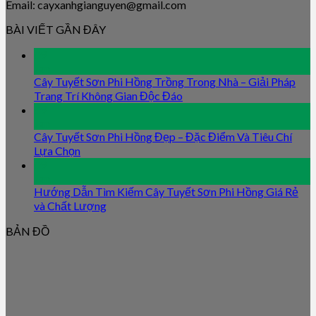
Email: cayxanhgianguyen@gmail.com
BÀI VIẾT GẦN ĐÂY
09
Jan
Cây Tuyết Sơn Phi Hồng Trồng Trong Nhà – Giải Pháp
Trang Trí Không Gian Độc Đáo
09
Jan
Cây Tuyết Sơn Phi Hồng Đẹp – Đặc Điểm Và Tiêu Chí
Lựa Chọn
09
Jan
Hướng Dẫn Tìm Kiếm Cây Tuyết Sơn Phi Hồng Giá Rẻ
và Chất Lượng
BẢN ĐỒ