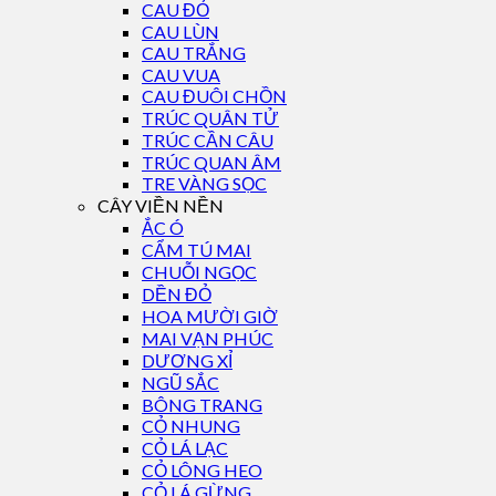
CAU ĐỎ
CAU LÙN
CAU TRẮNG
CAU VUA
CAU ĐUÔI CHỒN
TRÚC QUÂN TỬ
TRÚC CẦN CÂU
TRÚC QUAN ÂM
TRE VÀNG SỌC
CÂY VIỀN NỀN
ẮC Ó
CẨM TÚ MAI
CHUỖI NGỌC
DỀN ĐỎ
HOA MƯỜI GIỜ
MAI VẠN PHÚC
DƯƠNG XỈ
NGŨ SẮC
BÔNG TRANG
CỎ NHUNG
CỎ LÁ LẠC
CỎ LÔNG HEO
CỎ LÁ GỪNG