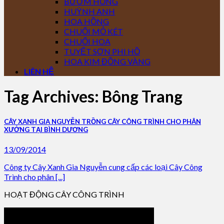
BƯỚM HỒNG
HUỲNH ANH
HOA HỒNG
CHUỐI MỎ KÉT
CHUỐI HOA
TUYẾT SƠN PHI HỒ
HOA KIM ĐỒNG VÀNG
LIÊN HỆ
Tag Archives:
Bông Trang
CÂY XANH GIA NGUYỄN TRỒNG CÂY CÔNG TRÌNH CHO PHÂN
XƯỞNG TẠI BÌNH DƯƠNG
13/09/2014
Công ty Cây Xanh Gia Nguyễn cung cấp các loại Cây Công
Trình cho phân [...]
HOẠT ĐỘNG CÂY CÔNG TRÌNH