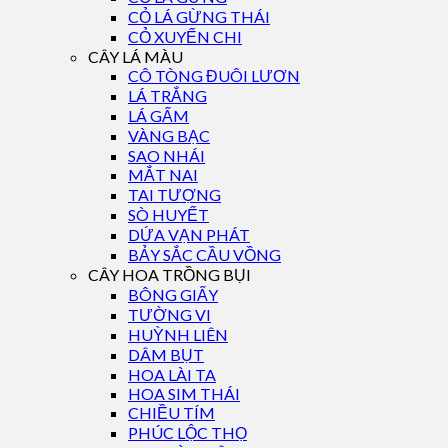
CỎ LÁ GỪNG THÁI
CỎ XUYẾN CHI
CÂY LÁ MÀU
CÔ TÒNG ĐUÔI LƯƠN
LÁ TRẮNG
LÁ GẤM
VÀNG BẠC
SAO NHÁI
MẮT NAI
TAI TƯỢNG
SÒ HUYẾT
DỨA VẠN PHÁT
BẢY SẮC CẦU VỒNG
CÂY HOA TRỒNG BỤI
BÔNG GIẤY
TƯỜNG VI
HUỲNH LIÊN
DÂM BỤT
HOA LÀI TA
HOA SIM THÁI
CHIỀU TÍM
PHÚC LỘC THỌ