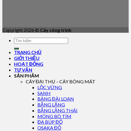
Copyright 2026 ©
Cây công trình
TRANG CHỦ
GIỚI THIỆU
HOẠT ĐỘNG
TƯ VẤN
SẢN PHẨM
CÂY ĐẠI THỤ – CÂY BÓNG MÁT
LỘC VỪNG
SANH
BÀNG ĐÀI LOAN
BẰNG LĂNG
BẰNG LĂNG THÁI
MÓNG BÒ TÍM
ĐA BÚP ĐỎ
OSAKA ĐỎ