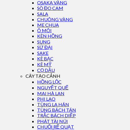
OSAKA VÀNG
SÒ ĐO CAM
SALA
CHUÔNG VÀNG
ME CHUA
Ô MÔI
KÈN HỒNG
SUNG
SỨ ĐẠI
SAKE
KÈ BẠC
KÈ MỸ
CỌ DẦU
CÂY TẠO CẢNH
HỒNG LỘC
NGUYỆT QUẾ
MAI HÀ LAN
PHI LAO
TÙNG LA HÁN
TÙNG BÁCH TÁN
TRẮC BÁCH DIỆP
PHÁT TÀI NÚI
CHUỐI RẼ QUẠT