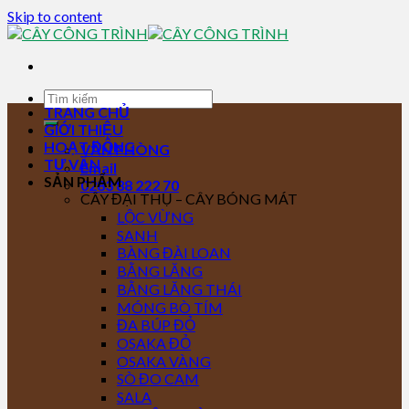
Skip to content
TRANG CHỦ
GIỚI THIỆU
HOẠT ĐỘNG
VĂN PHÒNG
TƯ VẤN
Email
SẢN PHẨM
0283 88 222 70
CÂY ĐẠI THỤ – CÂY BÓNG MÁT
LỘC VỪNG
SANH
BÀNG ĐÀI LOAN
BẰNG LĂNG
BẰNG LĂNG THÁI
MÓNG BÒ TÍM
ĐA BÚP ĐỎ
OSAKA ĐỎ
OSAKA VÀNG
SÒ ĐO CAM
SALA