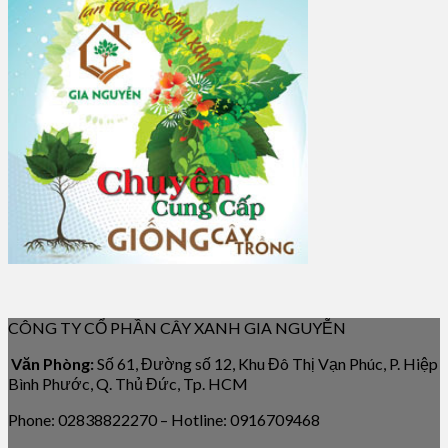
CÔNG TY CỔ PHẦN CÂY XANH GIA NGUYỄN
Văn Phòng:
Số 61, Đường số 12, Khu Đô Thị Vạn Phúc, P. Hiệp
Bình Phước, Q. Thủ Đức, Tp. HCM
Phone: 02838822270 – Hotline: 0916709468