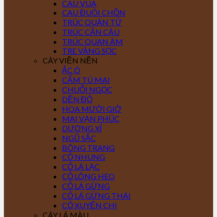
CAU VUA
CAU ĐUÔI CHỒN
TRÚC QUÂN TỬ
TRÚC CẦN CÂU
TRÚC QUAN ÂM
TRE VÀNG SỌC
CÂY VIỀN NỀN
ẮC Ó
CẨM TÚ MAI
CHUỖI NGỌC
DỀN ĐỎ
HOA MƯỜI GIỜ
MAI VẠN PHÚC
DƯƠNG XỈ
NGŨ SẮC
BÔNG TRANG
CỎ NHUNG
CỎ LÁ LẠC
CỎ LÔNG HEO
CỎ LÁ GỪNG
CỎ LÁ GỪNG THÁI
CỎ XUYẾN CHI
CÂY LÁ MÀU