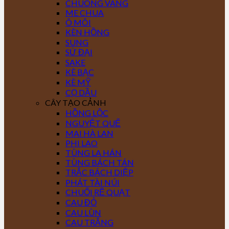
CHUÔNG VÀNG
ME CHUA
Ô MÔI
KÈN HỒNG
SUNG
SỨ ĐẠI
SAKE
KÈ BẠC
KÈ MỸ
CỌ DẦU
CÂY TẠO CẢNH
HỒNG LỘC
NGUYỆT QUẾ
MAI HÀ LAN
PHI LAO
TÙNG LA HÁN
TÙNG BÁCH TÁN
TRẮC BÁCH DIỆP
PHÁT TÀI NÚI
CHUỐI RẼ QUẠT
CAU ĐỎ
CAU LÙN
CAU TRẮNG