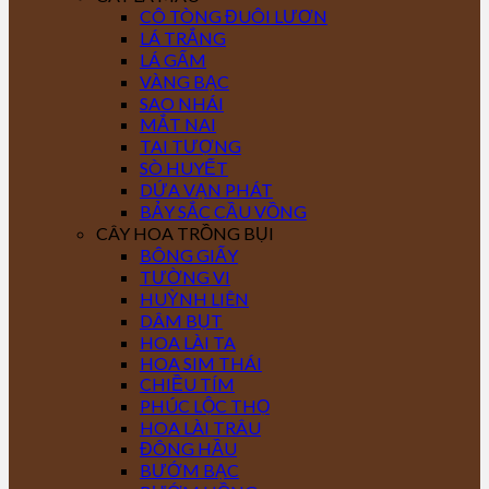
CÔ TÒNG ĐUÔI LƯƠN
LÁ TRẮNG
LÁ GẤM
VÀNG BẠC
SAO NHÁI
MẮT NAI
TAI TƯỢNG
SÒ HUYẾT
DỨA VẠN PHÁT
BẢY SẮC CẦU VỒNG
CÂY HOA TRỒNG BỤI
BÔNG GIẤY
TƯỜNG VI
HUỲNH LIÊN
DÂM BỤT
HOA LÀI TA
HOA SIM THÁI
CHIỀU TÍM
PHÚC LỘC THỌ
HOA LÀI TRÂU
ĐÔNG HẦU
BƯỚM BẠC