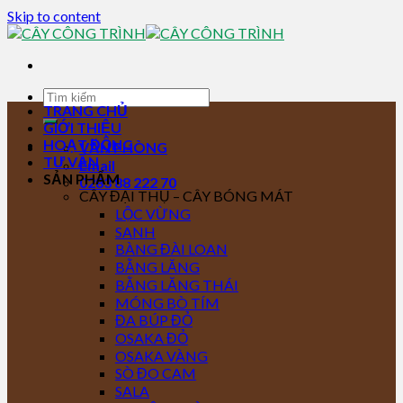
Skip to content
TRANG CHỦ
GIỚI THIỆU
HOẠT ĐỘNG
VĂN PHÒNG
TƯ VẤN
Email
SẢN PHẨM
0283 88 222 70
CÂY ĐẠI THỤ – CÂY BÓNG MÁT
LỘC VỪNG
SANH
BÀNG ĐÀI LOAN
BẰNG LĂNG
BẰNG LĂNG THÁI
MÓNG BÒ TÍM
ĐA BÚP ĐỎ
OSAKA ĐỎ
OSAKA VÀNG
SÒ ĐO CAM
SALA