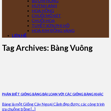
BƯỚM HỒNG
HUỲNH ANH
HOA HỒNG
CHUỐI MỎ KÉT
CHUỐI HOA
TUYẾT SƠN PHI HỒ
HOA KIM ĐỒNG VÀNG
LIÊN HỆ
Tag Archives:
Bàng Vuông
PHÂN BIỆT GIỐNG BÀNG ĐÀI LOAN VỚI CÁC GIỐNG BÀNG KHÁC
Bàng là một Giống Cây Ngoại Cảnh đẹp được các công trình
ưa chuộng trồng [...]