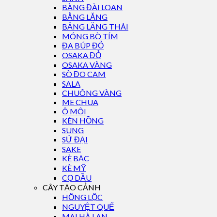
BÀNG ĐÀI LOAN
BẰNG LĂNG
BẰNG LĂNG THÁI
MÓNG BÒ TÍM
ĐA BÚP ĐỎ
OSAKA ĐỎ
OSAKA VÀNG
SÒ ĐO CAM
SALA
CHUÔNG VÀNG
ME CHUA
Ô MÔI
KÈN HỒNG
SUNG
SỨ ĐẠI
SAKE
KÈ BẠC
KÈ MỸ
CỌ DẦU
CÂY TẠO CẢNH
HỒNG LỘC
NGUYỆT QUẾ
MAI HÀ LAN