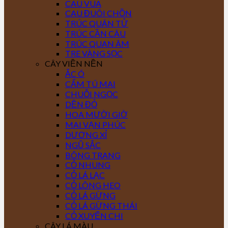
CAU VUA
CAU ĐUÔI CHỒN
TRÚC QUÂN TỬ
TRÚC CẦN CÂU
TRÚC QUAN ÂM
TRE VÀNG SỌC
CÂY VIỀN NỀN
ẮC Ó
CẨM TÚ MAI
CHUỖI NGỌC
DỀN ĐỎ
HOA MƯỜI GIỜ
MAI VẠN PHÚC
DƯƠNG XỈ
NGŨ SẮC
BÔNG TRANG
CỎ NHUNG
CỎ LÁ LẠC
CỎ LÔNG HEO
CỎ LÁ GỪNG
CỎ LÁ GỪNG THÁI
CỎ XUYẾN CHI
CÂY LÁ MÀU