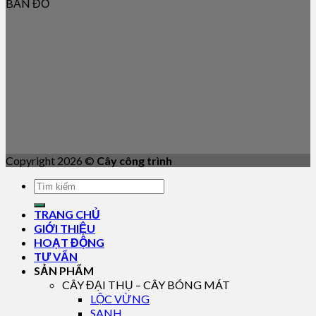
BẢN ĐỒ
Copyright 2026 ©
Cây công trình
TRANG CHỦ
GIỚI THIỆU
HOẠT ĐỘNG
TƯ VẤN
SẢN PHẨM
CÂY ĐẠI THỤ – CÂY BÓNG MÁT
LỘC VỪNG
SANH