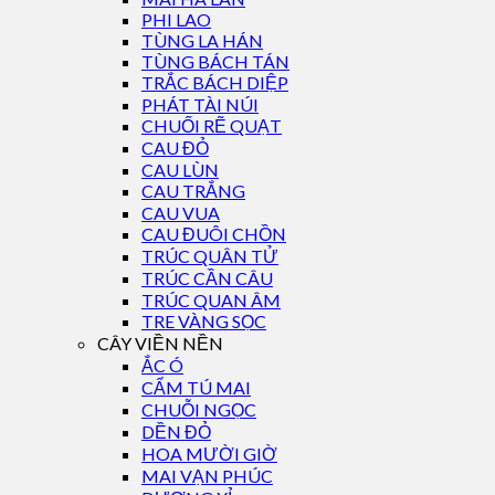
PHI LAO
TÙNG LA HÁN
TÙNG BÁCH TÁN
TRẮC BÁCH DIỆP
PHÁT TÀI NÚI
CHUỐI RẼ QUẠT
CAU ĐỎ
CAU LÙN
CAU TRẮNG
CAU VUA
CAU ĐUÔI CHỒN
TRÚC QUÂN TỬ
TRÚC CẦN CÂU
TRÚC QUAN ÂM
TRE VÀNG SỌC
CÂY VIỀN NỀN
ẮC Ó
CẨM TÚ MAI
CHUỖI NGỌC
DỀN ĐỎ
HOA MƯỜI GIỜ
MAI VẠN PHÚC