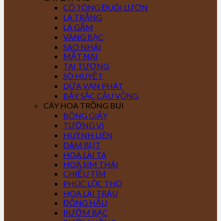
CÔ TÒNG ĐUÔI LƯƠN
LÁ TRẮNG
LÁ GẤM
VÀNG BẠC
SAO NHÁI
MẮT NAI
TAI TƯỢNG
SÒ HUYẾT
DỨA VẠN PHÁT
BẢY SẮC CẦU VỒNG
CÂY HOA TRỒNG BỤI
BÔNG GIẤY
TƯỜNG VI
HUỲNH LIÊN
DÂM BỤT
HOA LÀI TA
HOA SIM THÁI
CHIỀU TÍM
PHÚC LỘC THỌ
HOA LÀI TRÂU
ĐÔNG HẦU
BƯỚM BẠC