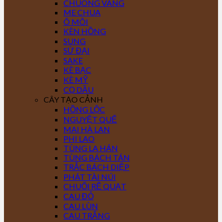
CHUÔNG VÀNG
ME CHUA
Ô MÔI
KÈN HỒNG
SUNG
SỨ ĐẠI
SAKE
KÈ BẠC
KÈ MỸ
CỌ DẦU
CÂY TẠO CẢNH
HỒNG LỘC
NGUYỆT QUẾ
MAI HÀ LAN
PHI LAO
TÙNG LA HÁN
TÙNG BÁCH TÁN
TRẮC BÁCH DIỆP
PHÁT TÀI NÚI
CHUỐI RẼ QUẠT
CAU ĐỎ
CAU LÙN
CAU TRẮNG