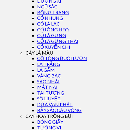
DƯƠNG XỈ
NGŨ SẮC
BÔNG TRANG
CỎ NHUNG
CỎ LÁ LẠC
CỎ LÔNG HEO
CỎ LÁ GỪNG
CỎ LÁ GỪNG THÁI
CỎ XUYẾN CHI
CÂY LÁ MÀU
CÔ TÒNG ĐUÔI LƯƠN
LÁ TRẮNG
LÁ GẤM
VÀNG BẠC
SAO NHÁI
MẮT NAI
TAI TƯỢNG
SÒ HUYẾT
DỨA VẠN PHÁT
BẢY SẮC CẦU VỒNG
CÂY HOA TRỒNG BỤI
BÔNG GIẤY
TƯỜNG VI