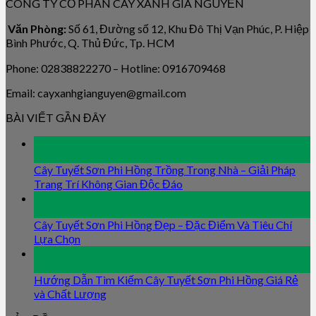
CÔNG TY CỔ PHẦN CÂY XANH GIA NGUYỄN
Văn Phòng:
Số 61, Đường số 12, Khu Đô Thị Vạn Phúc, P. Hiệp
Bình Phước, Q. Thủ Đức, Tp. HCM
Phone: 02838822270 – Hotline: 0916709468
Email: cayxanhgianguyen@gmail.com
BÀI VIẾT GẦN ĐÂY
09
Jan
Cây Tuyết Sơn Phi Hồng Trồng Trong Nhà – Giải Pháp
Trang Trí Không Gian Độc Đáo
09
Jan
Cây Tuyết Sơn Phi Hồng Đẹp – Đặc Điểm Và Tiêu Chí
Lựa Chọn
09
Jan
Hướng Dẫn Tìm Kiếm Cây Tuyết Sơn Phi Hồng Giá Rẻ
và Chất Lượng