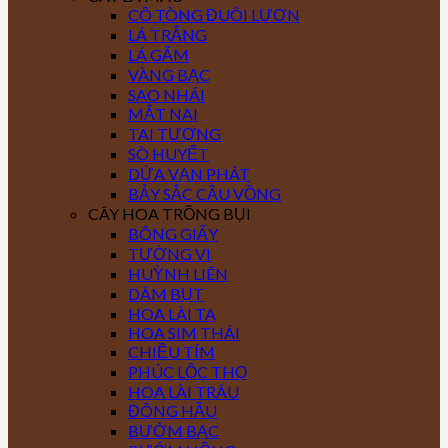
CÔ TÒNG ĐUÔI LƯƠN
LÁ TRẮNG
LÁ GẤM
VÀNG BẠC
SAO NHÁI
MẮT NAI
TAI TƯỢNG
SÒ HUYẾT
DỨA VẠN PHÁT
BẢY SẮC CẦU VỒNG
CÂY HOA TRỒNG BỤI
BÔNG GIẤY
TƯỜNG VI
HUỲNH LIÊN
DÂM BỤT
HOA LÀI TA
HOA SIM THÁI
CHIỀU TÍM
PHÚC LỘC THỌ
HOA LÀI TRÂU
ĐÔNG HẦU
BƯỚM BẠC