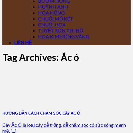
BƯỚM HỒNG
HUỲNH ANH
HOA HỒNG
CHUỐI MỎ KÉT
CHUỐI HOA
TUYẾT SƠN PHI HỒ
HOA KIM ĐỒNG VÀNG
LIÊN HỆ
Tag Archives:
Ắc ó
HƯỚNG DẪN CÁCH CHĂM SÓC CÂY ẮC Ó
Cây Ắc Ó là loại cây dễ trồng, dễ chăm sóc có sức sông mạnh
mẽ, [...]