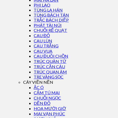
PHI LAO
TÙNG LA HÁN
TÙNG BÁCH TÁN
TRẮC BÁCH DIỆP
PHÁT TÀI NÚI
CHUỐI RẼ QUẠT
CAU ĐỎ
CAU LÙN
CAU TRẮNG
CAU VUA
CAU ĐUÔI CHỒN
TRÚC QUÂN TỬ
TRÚC CẦN CÂU
TRÚC QUAN ÂM
TRE VÀNG SỌC
CÂY VIỀN NỀN
ẮC Ó
CẨM TÚ MAI
CHUỖI NGỌC
DỀN ĐỎ
HOA MƯỜI GIỜ
MAI VẠN PHÚC