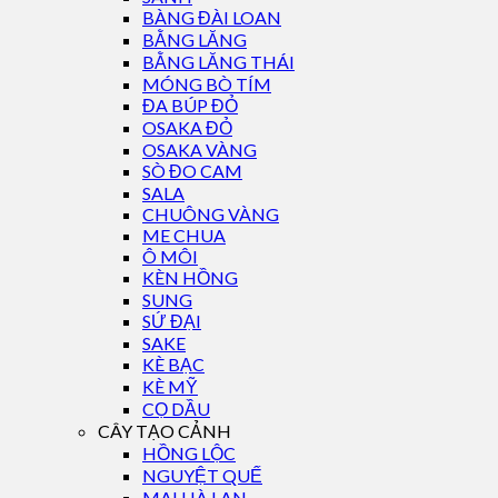
BÀNG ĐÀI LOAN
BẰNG LĂNG
BẰNG LĂNG THÁI
MÓNG BÒ TÍM
ĐA BÚP ĐỎ
OSAKA ĐỎ
OSAKA VÀNG
SÒ ĐO CAM
SALA
CHUÔNG VÀNG
ME CHUA
Ô MÔI
KÈN HỒNG
SUNG
SỨ ĐẠI
SAKE
KÈ BẠC
KÈ MỸ
CỌ DẦU
CÂY TẠO CẢNH
HỒNG LỘC
NGUYỆT QUẾ
MAI HÀ LAN