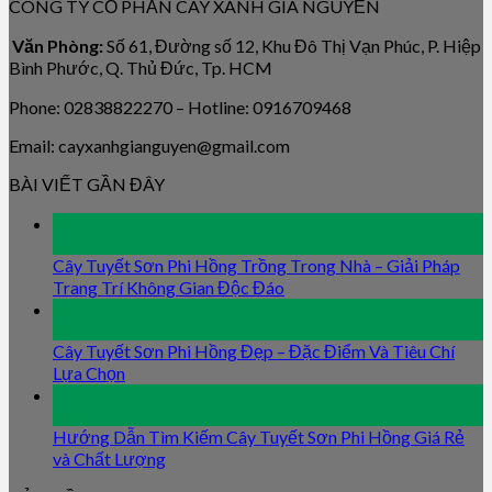
CÔNG TY CỔ PHẦN CÂY XANH GIA NGUYỄN
Văn Phòng:
Số 61, Đường số 12, Khu Đô Thị Vạn Phúc, P. Hiệp
Bình Phước, Q. Thủ Đức, Tp. HCM
Phone: 02838822270 – Hotline: 0916709468
Email: cayxanhgianguyen@gmail.com
BÀI VIẾT GẦN ĐÂY
09
Jan
Cây Tuyết Sơn Phi Hồng Trồng Trong Nhà – Giải Pháp
Trang Trí Không Gian Độc Đáo
09
Jan
Cây Tuyết Sơn Phi Hồng Đẹp – Đặc Điểm Và Tiêu Chí
Lựa Chọn
09
Jan
Hướng Dẫn Tìm Kiếm Cây Tuyết Sơn Phi Hồng Giá Rẻ
và Chất Lượng