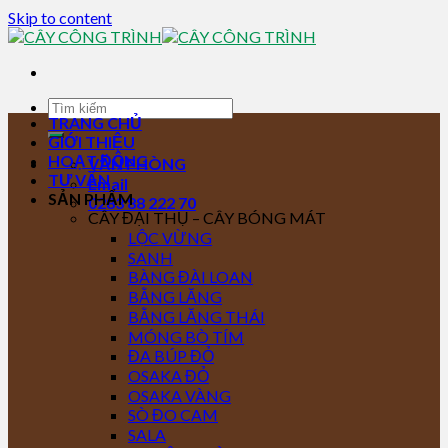
Skip to content
TRANG CHỦ
GIỚI THIỆU
HOẠT ĐỘNG
VĂN PHÒNG
TƯ VẤN
Email
SẢN PHẨM
0283 88 222 70
CÂY ĐẠI THỤ – CÂY BÓNG MÁT
LỘC VỪNG
SANH
BÀNG ĐÀI LOAN
BẰNG LĂNG
BẰNG LĂNG THÁI
MÓNG BÒ TÍM
ĐA BÚP ĐỎ
OSAKA ĐỎ
OSAKA VÀNG
SÒ ĐO CAM
SALA