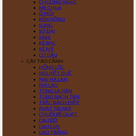
CHUÔNG VÀNG
ME CHUA
Ô MÔI
KÈN HỒNG
SUNG
SỨ ĐẠI
SAKE
KÈ BẠC
KÈ MỸ
CỌ DẦU
CÂY TẠO CẢNH
HỒNG LỘC
NGUYỆT QUẾ
MAI HÀ LAN
PHI LAO
TÙNG LA HÁN
TÙNG BÁCH TÁN
TRẮC BÁCH DIỆP
PHÁT TÀI NÚI
CHUỐI RẼ QUẠT
CAU ĐỎ
CAU LÙN
CAU TRẮNG