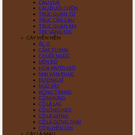
CAU VUA
CAU ĐUÔI CHỒN
TRÚC QUÂN TỬ
TRÚC CẦN CÂU
TRÚC QUAN ÂM
TRE VÀNG SỌC
CÂY VIỀN NỀN
ẮC Ó
CẨM TÚ MAI
CHUỖI NGỌC
DỀN ĐỎ
HOA MƯỜI GIỜ
MAI VẠN PHÚC
DƯƠNG XỈ
NGŨ SẮC
BÔNG TRANG
CỎ NHUNG
CỎ LÁ LẠC
CỎ LÔNG HEO
CỎ LÁ GỪNG
CỎ LÁ GỪNG THÁI
CỎ XUYẾN CHI
CÂY LÁ MÀU