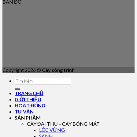
BẢN ĐỒ
Copyright 2026 ©
Cây công trình
TRANG CHỦ
GIỚI THIỆU
HOẠT ĐỘNG
TƯ VẤN
SẢN PHẨM
CÂY ĐẠI THỤ – CÂY BÓNG MÁT
LỘC VỪNG
SANH