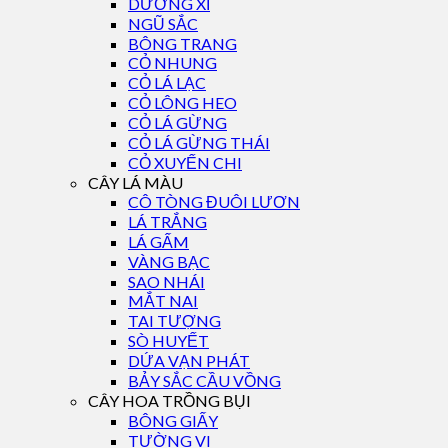
DƯƠNG XỈ
NGŨ SẮC
BÔNG TRANG
CỎ NHUNG
CỎ LÁ LẠC
CỎ LÔNG HEO
CỎ LÁ GỪNG
CỎ LÁ GỪNG THÁI
CỎ XUYẾN CHI
CÂY LÁ MÀU
CÔ TÒNG ĐUÔI LƯƠN
LÁ TRẮNG
LÁ GẤM
VÀNG BẠC
SAO NHÁI
MẮT NAI
TAI TƯỢNG
SÒ HUYẾT
DỨA VẠN PHÁT
BẢY SẮC CẦU VỒNG
CÂY HOA TRỒNG BỤI
BÔNG GIẤY
TƯỜNG VI