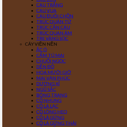
CAU TRẮNG
CAU VUA
CAU ĐUÔI CHỒN
TRÚC QUÂN TỬ
TRÚC CẦN CÂU
TRÚC QUAN ÂM
TRE VÀNG SỌC
CÂY VIỀN NỀN
ẮC Ó
CẨM TÚ MAI
CHUỖI NGỌC
DỀN ĐỎ
HOA MƯỜI GIỜ
MAI VẠN PHÚC
DƯƠNG XỈ
NGŨ SẮC
BÔNG TRANG
CỎ NHUNG
CỎ LÁ LẠC
CỎ LÔNG HEO
CỎ LÁ GỪNG
CỎ LÁ GỪNG THÁI