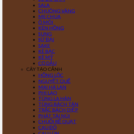
SALA
CHUÔNG VÀNG
ME CHUA
Ô MÔI
KÈN HỒNG
SUNG
SỨ ĐẠI
SAKE
KÈ BẠC
KÈ MỸ
CỌ DẦU
CÂY TẠO CẢNH
HỒNG LỘC
NGUYỆT QUẾ
MAI HÀ LAN
PHI LAO
TÙNG LA HÁN
TÙNG BÁCH TÁN
TRẮC BÁCH DIỆP
PHÁT TÀI NÚI
CHUỐI RẼ QUẠT
CAU ĐỎ
CAU LÙN