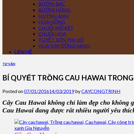
BƯỚM BẠC
BƯỚM HỒNG
HUỲNH ANH
HOA HỒNG
CHUỐI MỎ KÉT
CHUỐI HOA
TUYẾT SƠN PHI HỒ
HOA KIM ĐỒNG VÀNG
LIÊN HỆ
TƯ VẤN
BÍ QUYẾT TRỒNG CAU HAWAI TRON
Posted on
07/01/2016
14/03/2019
by
CAYCONGTRINH
Cây Cau Hawai
không chỉ làm đẹp cho không g
C
au Hawai
đang được rất nhiều người yêu thíc