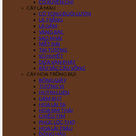
CỎ XUYẾN CHI
CÂY LÁ MÀU
CÔ TÒNG ĐUÔI LƯƠN
LÁ TRẮNG
LÁ GẤM
VÀNG BẠC
SAO NHÁI
MẮT NAI
TAI TƯỢNG
SÒ HUYẾT
DỨA VẠN PHÁT
BẢY SẮC CẦU VỒNG
CÂY HOA TRỒNG BỤI
BÔNG GIẤY
TƯỜNG VI
HUỲNH LIÊN
DÂM BỤT
HOA LÀI TA
HOA SIM THÁI
CHIỀU TÍM
PHÚC LỘC THỌ
HOA LÀI TRÂU
ĐÔNG HẦU