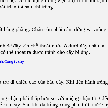
 hóa học có tác dụng trong việc diệt trừ mầm bện
t triển tốt sau khi trồng.
đất bằng phẳng. Chậu cần phải cân, đứng và vuông 
nh để đậy kín chỗ thoát nước ở dưới đáy chậu lại.
có thể thoát ra được tránh cho cây bị úng.
 trừ đi chiều cao của bầu cây. Khi tiến hành trồng
ong chậu phải thấp hơn so với miệng chậu từ 3 đế
rễ của cây. Sau khi đã trồng xong phải tưới nước n